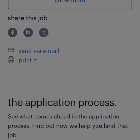
show more
Salaire : 25,00 $ à 40.00$ (selon l'expérience)
share this job.
Secteur : machinerie lourde
Avantages
send via e-mail
Poste de jour en semaine
print it
Stationnement gratuit
Uniformes fournis et lavés
Prime de bottes + Prime d'outils
Lunettes de sécurité avec prescription
the application process.
Responsabilités
See what comes ahead in the application
Ajuster, réparer et/ou remplacer les pièces
process. Find out how we help you land that
défectueuses;
job.
Assurer la maintenance préventive sur les