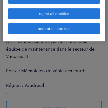
Vous êtes mécanicien de véhicules lourds et
reject all cookies
vous souhaitez rejoindre une entreprise en
plein essor ? Vous êtes à la recherche d'une
accept all cookies
nouvelle opportunité de carrière? Saisissez
l'opportunité de faire partie d'une belle
équipe de maintenance dans le secteur de
Vaudreuil !
Poste : Mécanicien de véhicules lourds
Région : Vaudreuil
...
Quart de travail : Jour