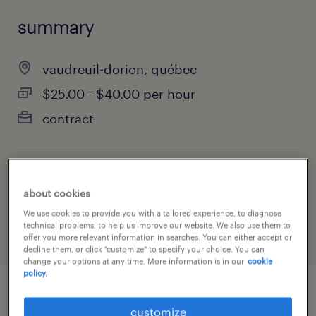
summary
vaudreuil-dorion, québec
$25.00 - $40.00 per hour
contract
job category
about cookies
construction, trades & mining
We use cookies to provide you with a tailored experience, to diagnose
technical problems, to help us improve our website. We also use them to
offer you more relevant information in searches. You can either accept or
decline them, or click "customize" to specify your choice. You can
change your options at any time. More information is in our
cookie
policy.
job details
customize