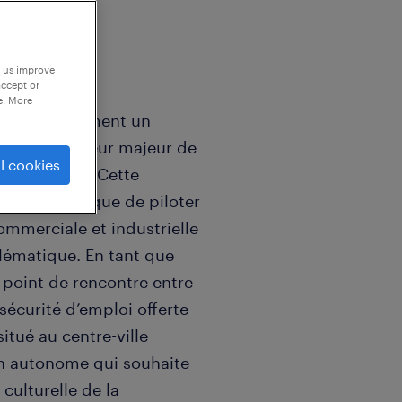
p us improve
accept or
e. More
che actuellement un
uipe d'un joueur majeur de
l cookies
centre-ville. Cette
 chance unique de piloter
commerciale et industrielle
lématique. En tant que
e point de rencontre entre
sécurité d’emploi offerte
itué au centre-ville
en autonome qui souhaite
culturelle de la