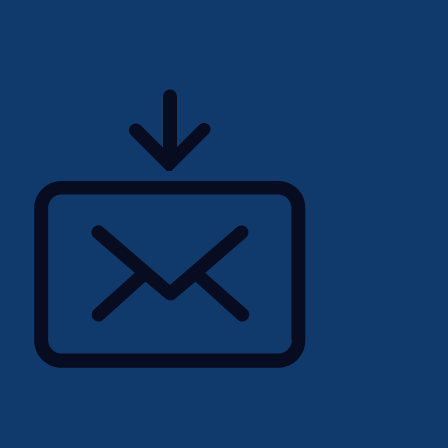
z 500 $ suite à son
er une main-d'œuvre
tions du Canada. Nous nous
per et à mettre en œuvre
é, la diversité et
'activité en examinant nos
ernes tout au long du cycle
pris au niveau du
'avancement pour tout
ngagement sur le respect
onne, nous nous engageons
influer sur les
 de garantir la