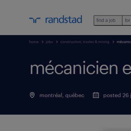
find a job
for
home
jobs
construction, trades & mining
mécanici
mécanicien en
montréal
,
québec
posted 26 