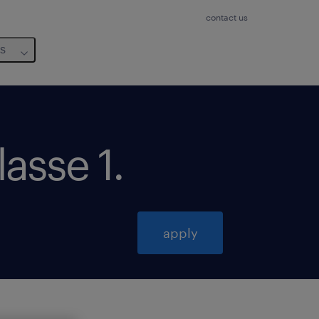
contact us
us
lasse 1
.
apply