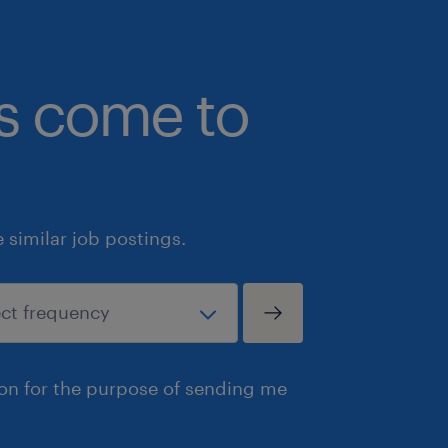
Classe 1 ? Recommandez le et receve
embauche !
bs come to
Randstad Canada s'engage à favoris
représentative de toutes les popula
engageons en conséquence à dévelop
des stratégies pour promouvoir l'équit
l'inclusion dans toutes nos sphères d
similar job postings.
politiques, pratiques et systèmes int
de vie de notre main-d'œuvre, y com
recrutement, de la rétention et de l
individu. En plus de notre profond e
des principes des droits de la pers
ion for the purpose of sending me
à prendre toute mesure positive pour 
changements à mettre en place en vue