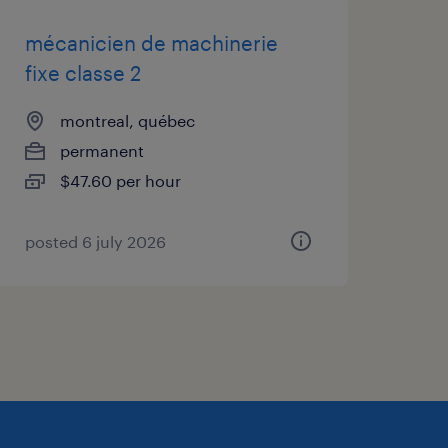
mécanicien de machinerie
fixe classe 2
uvelle étape
montreal, québec
ation qui valorise votre
permanent
andidature dès maintenant
$47.60 per hour
posted 6 july 2026
:
stad.ca
sez-vous un talent en