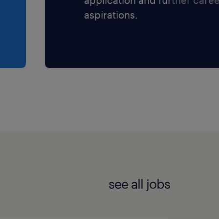
 totale des équipements
aspirations.
t de compétence valide de
ités réglementaires.
expertise pratique en
n milieu industriel.
-1 constitue un atout
ons quotidiennes.
see all jobs
e diagnostic technique sur
ment dans les