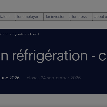
 talent
for employer
for investor
for press
about 
en en réfrigération - classe 1
 réfrigération - c
june 2026
closes 24 september 2026