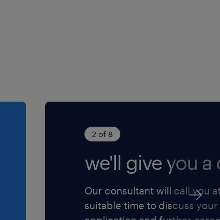
on et le dépannage de
resseurs haute puissance
rrain et coordonner les
i que des sous-traitants
et la gestion de l'inventaire
2 of 8
que de maintenance.
we'll give you a c
veiller à l'application
 des normes de sécurité.
Our consultant will call you a
suitable time to discuss your
ogrammes de maintenance
application and further care