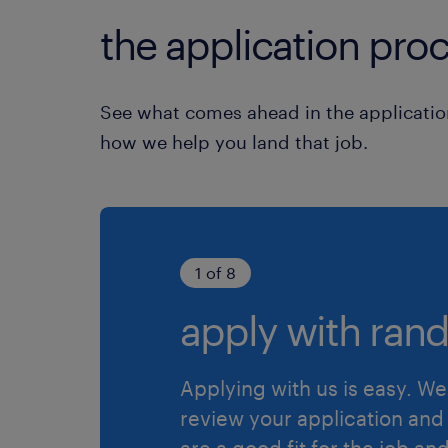
the application proc
See what comes ahead in the applicatio
how we help you land that job.
1 of 8
apply with rand
Applying with us is easy. We 
review your application and 
are a good fit for the job an