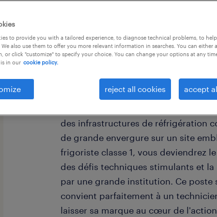
okies
es to provide you with a tailored experience, to diagnose technical problems, to hel
 We also use them to offer you more relevant information in searches. You can either 
, or click "customize" to specify your choice. You can change your options at any tim
is in our
cookie policy.
Notre agence de recrutement recher
frigoriste classe 1 pour agrandir l'éq
omize
reject all cookies
accept al
l'industrie du divertissement basé au 
opportunité permanente vous offre la
des infrastructures de réfrigération 
de grande envergure sur un site emb
frigoriste classe 1, vous deviendrez l
des défis techniques stimulants et la 
par une grande institution. Ce poste s
convient parfaitement à un technici
laisser sa marque au cœur de l'action 