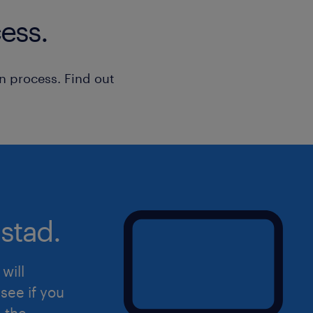
Assurer la maintenance, l'optimisati
ess.
chambres froides massives, de comp
et d'unités industrielles.
n process. Find out
Agir à titre d'expert-conseil sur le te
interventions des manufacturiers ains
externes.
Piloter le suivi des actifs techniques 
des pièces via le système informati
stad.
Interpréter les plans de conception et 
stricte des codes de réfrigération et
will
see if you
Développer et perfectionner les pr
d the