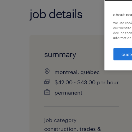
job details
about co
We use cooki
our website.
decline them
information 
summary
cust
montreal, québec
$42.00 - $43.00 per hour
permanent
job category
construction, trades &