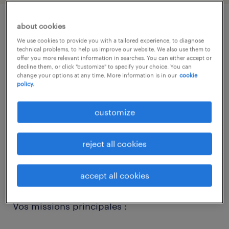
about cookies
job details
We use cookies to provide you with a tailored experience, to diagnose
technical problems, to help us improve our website. We also use them to
offer you more relevant information in searches. You can either accept or
Description du poste : Nous recherchons
decline them, or click "customize" to specify your choice. You can
change your options at any time. More information is in our
cookie
pour l'un de nos clients un(e)
policy.
Mécatronicien(ne) Automobile passionné(e)
customize
et polyvalent(e). Au sein d'une équipe
dynamique, vous serez le garant de la bonne
reject all cookies
santé technique des véhicules de nos clients,
en alliant mécanique traditionnelle et haute
technologie.
accept all cookies
Vos missions principales :