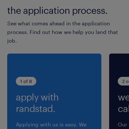
the application process.
See what comes ahead in the application
process. Find out how we help you land that
job.
1 of 8
2 o
apply with
we
randstad.
cal
Applying with us is easy. We
Our 