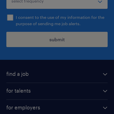
I consent to the use of my information for the
purpose of sending me job alerts.
submit
find a job
all jobs
for talents
career advice
operational career
careers at Randstad
for employers
professional career