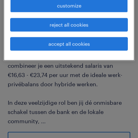
customize
job details
reject all cookies
Ben jij op zoek naar een vliegende start van je
carrière bij een van de meest maatschappelijk
accept all cookies
betrokken banken van Nederland? Als
klantenservicemedewerker bij Rabobank
combineer je een uitstekend salaris van
€16,63 - €23,74 per uur met de ideale werk-
privébalans door hybride werken.
In deze veelzijdige rol ben jij dé onmisbare
schakel tussen de bank en de lokale
community,
...
waarbij je zowel fysiek op de vestiging als