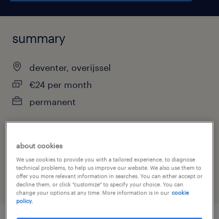
summary
deventer, overijssel
€24 per month
permanent
about cookies
job category
We use cookies to provide you with a tailored experience, to diagnose
other
technical problems, to help us improve our website. We also use them to
offer you more relevant information in searches. You can either accept or
decline them, or click "customize" to specify your choice. You can
change your options at any time. More information is in our
cookie
policy.