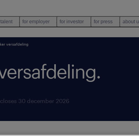
 talent
for employer
for investor
for press
about 
er versafdeling
ersafdeling
.
closes 30 december 2026