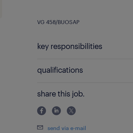
VG 458/BUOSAP
key responsibilities
Als medewerker in de versafdelingen
qualifications
verschillende afdelingen te staan:
Je bent op zoek naar een fulltime
Beenhouwerij & traiteurafdeling
share this job.
Je hebt bij voorkeur reeds releva
Charcuterie & slaatjes
Je bent klantgericht en hebt een
Bakkerij
voorkomen.
send via e-mail
Je bereidt alle producten voor, zorgt 
Je werkt graag in teamverband, 