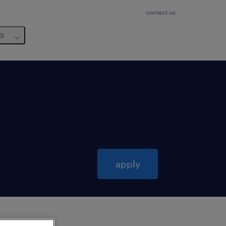
contact us
us
apply