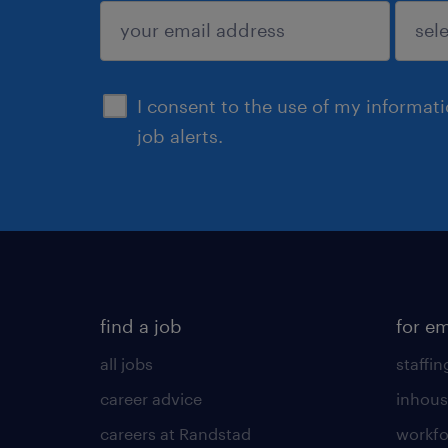
submit
I consent to the use of my informat
job alerts.
find a job
for e
all jobs
staffin
career advice
inhous
careers at Randstad
workfo