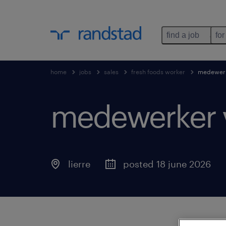
find a job
for
home
jobs
sales
fresh foods worker
medewerk
medewerker v
lierre
posted 18 june 2026