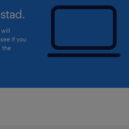
stad.
will
see if you
d the