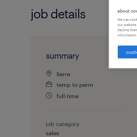
job details
about co
We use cooki
our website.
decline them
information 
cust
summary
lierre
temp to perm
full-time
job category
sales