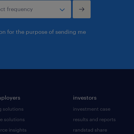
ion for the purpose of sending me
mployers
investors
g solutions
investment case
e solutions
results and reports
rce insights
randstad share