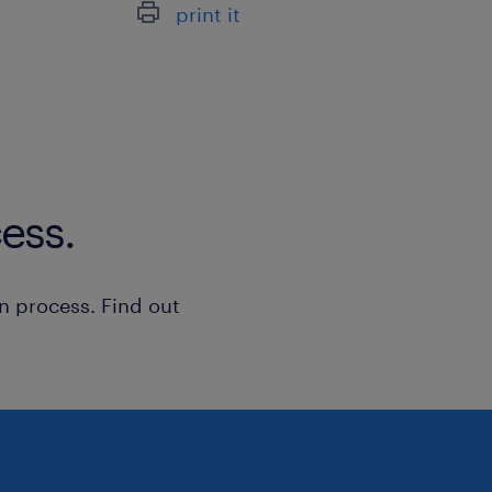
print it
zijn verpakt, plaatst deze producten 
zelfstandig aan de slag.
zorgt ervoor dat jouw afdeling steeds
Hygiëne en voedselveiligheid zijn
vanzelfsprekend.
Je bent flexibel inzetbaar, ook d
Je beheerst de Nederlandse taal 
ess.
mondeling als schriftelijk)
n process. Find out