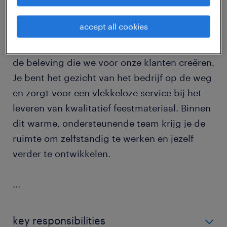
job details
accept all cookies
Als chauffeur C ben je een cruciale schakel in
de beleving die we voor onze klanten creëren.
Je bent het gezicht van het bedrijf op de weg
en zorgt voor een vlekkeloze service bij het
leveren van kwalitatief feestmateriaal. Binnen
dit warme, ondersteunende team krijg je de
ruimte om zelfstandig te werken en jezelf
verder te ontwikkelen.
...
key responsibilities