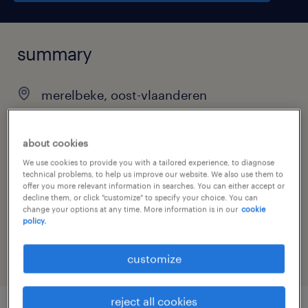
summary
merelbeke, oost-vlaanderen
permanent
full-time
about cookies
We use cookies to provide you with a tailored experience, to diagnose
technical problems, to help us improve our website. We also use them to
offer you more relevant information in searches. You can either accept or
decline them, or click "customize" to specify your choice. You can
job category
change your options at any time. More information is in our
cookie
policy.
warehousing & distribution
customize
reject all cookies