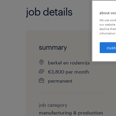
job details
about co
We use cooki
our website.
decline them
information 
summary
cust
berkel en rodenrijs
€3,800 per month
permanent
job category
manufacturing & production