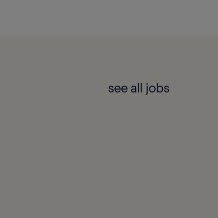
el contact met je op!
oor iedereen die zich
see all jobs