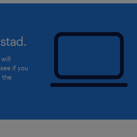
groeiend familiebedrijf waar écht n
en waar een duurzame toekomst centra
een mooi bruto maandsalaris tussen d
afhankelijk van jouw kennis en ervar
stad.
reiskostenvergoeding van € 0,23 per
kilometer enkele reis.
will
Daarnaast zijn er volop ontwikkelmog
see if you
verschillende gave trainingen en opl
d the
eigen Academy. Om lekker fit te blij
gebruikmaken van een vergoeding o
tarief te sporten.
Sollicitatie
Ben jij de meewerkend voorman produ
deze kans niet vliegen! Klik op de 'Sol