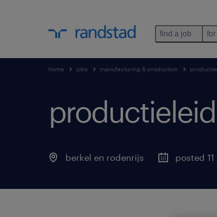
find a job
for
home
jobs
manufacturing & production
productie
productieleid
berkel en rodenrijs
posted 11