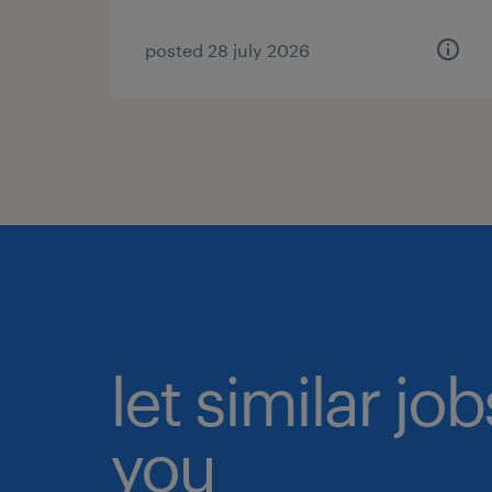
posted 28 july 2026
let similar jo
you