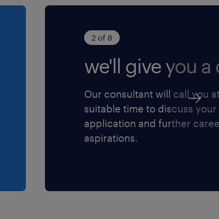
aar elkaar omgekeken wordt
al staat. Je start met
2 of 8
e € 3.000,- en € 3.800,-
ing, aangevuld met een
we'll give you a c
 kilometer tot maximaal 30
Our consultant will call you a
elijkheden en kun je
suitable time to discuss your
eidingen volgen via de
application and further care
ven, mag je bovendien
aspirations.
m tegen een gereduceerd
ctie die wij zoeken? Laat
liciteer' button, upload je