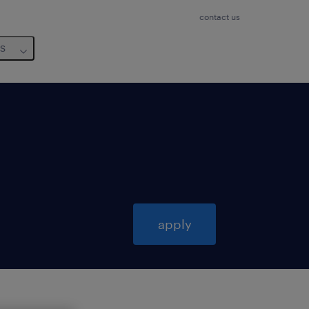
contact us
us
apply