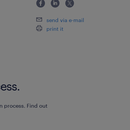
én gelachen wordt. Je bent veel op 
zelf actief mee te werken in de produ
send via e-mail
bij knelpunten, vooral tijdens het laa
print it
Daarnaast houd je je bezig met het 
de dag- en weekplanningen, de werk
strak voorraadbeheer. Je bewaakt de
nauwkeurig en voert kwaliteitscontr
teamleiders en teeltspecialisten til 
ess.
een hoger niveau met behulp van 5S
Omdat de natuur nooit stilstaat, spri
flexibel bij tijdens weekend- of fees
n process. Find out
Waar ga je werken
Je komt te werken in een waanzinnig 