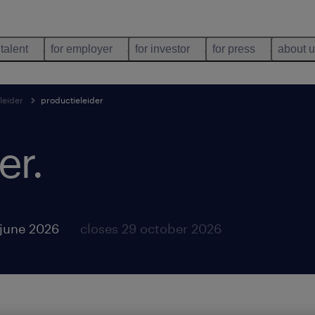
 talent
for employer
for investor
for press
about 
leider
productieleider
er
.
 june 2026
closes 29 october 2026