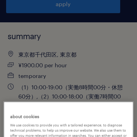
apply
summary
東京都千代田区, 東京都
¥1900.00 per hour
temporary
（1）10:00-19:00（実働8時間00分・休憩
60分）,（2）10:00-18:00（実働7時間00
分・休憩60分）
about cookies
We use cookies to provide you with a tailored experience, to diagnose
technical problems, to help us improve our website. We also use them to
job category
offer you more relevant information in searches. You can either accept or