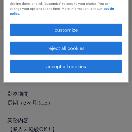
decline them, or click "customize" to specify your choice. You can
administrative & support services
change your options at any time. More information is in our
cookie
policy.
customize
job details
reject all cookies
accept all cookies
職種
貿易事務・国際事務
勤務期間
長期（3ヶ月以上）
業務内容
【業界未経験OK！】