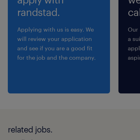
残業なし
randstad.
cal
Applying with us is easy. We
Our 
will review your application
a su
and see if you are a good fit
appl
for the job and the company.
aspi
related jobs.