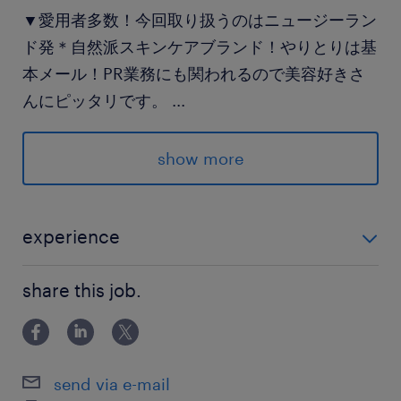
▼愛用者多数！今回取り扱うのはニュージーラン
ド発＊自然派スキンケアブランド！やりとりは基
本メール！PR業務にも関われるので美容好きさ
んにピッタリです。
...
派遣先の特徴
show more
安定の人気を誇る大手美容メーカー！複数ブラン
ドを手掛けており、コスメランキングにも常連で
す。
experience
【環境】オフィスカジュアル
・経験浅くても大丈夫！貿易関連の経験がある方 ・
share this job.
Excel/PowerPoint：入力・編集 【面談なし登録も
最寄駅
OK】最短5分！入力するだけで登録完了！
丸ノ内線、南北線、総武線、中央線／四ツ谷駅
（徒歩6分）
send via e-mail
有楽町線／麹町駅（徒歩5分）