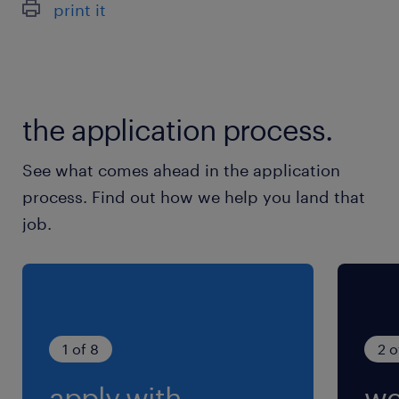
print it
丸ノ内線、銀座線／赤坂見附駅（徒歩9分）
休日休暇
土日祝日
the application process.
土日祝日休み（完全週休2日制）※月曜～金曜ま
での週5日勤務となります
See what comes ahead in the application
process. Find out how we help you land that
就業時間
job.
（1）10:00-19:00（実働8時間00分・休憩60
分）
（2）10:00-18:00（実働7時間00分・休憩60
分）
※実働7時間～OK！お時間帯がえらべます！
1 of 8
2 o
apply with
we
残業