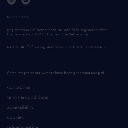
randstad innovation fund
country websites
Randstad N.V.
contact us
Registered in The Netherlands No: 33216172 Registered office:
Diemermere 25, 1112 TC Diemen, The Netherlands.
RANDSTAD,
is a registered trademark of © Randstad N.V.
Some images on our website have been generated using AI.
contact us
terms & conditions
accessibility
cookies
privacy notice