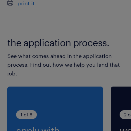
print it
休日休暇
土日祝日
the application process.
就業時間
9:00-17:30（実働7時間30分・休憩60分）
See what comes ahead in the application
※フレックスタイム制 コアタイム：有 10:00～
process. Find out how we help you land that
15:00
job.
交通費
交通費あり
1 of 8
2 o
apply with
we