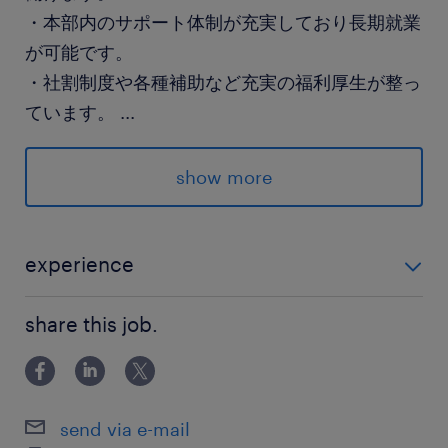
・本部内のサポート体制が充実しており長期就業
が可能です。
・社割制度や各種補助など充実の福利厚生が整っ
ています。
...
派遣先の特徴
show more
主力である化粧品事業を中心に、伝統ある紅事業
や製造、グローバルな海外展開まで幅広く手掛け
る老舗企業です。数々のヒットブランドを世に送
experience
り出しており、安定した基盤のもとで長く働ける
・研究部門または薬事部門などで、EU圏等への化粧品
環境が整っています。
share this job.
の輸出申請に対応した経験があること（海外輸出コン
サル会社にてEU圏の化粧品領域を担当した経験でも
最寄駅
可）
JR中央・総武線 東京メトロ 有楽町線・南北線／
send via e-mail
市ケ谷駅（徒歩3分）