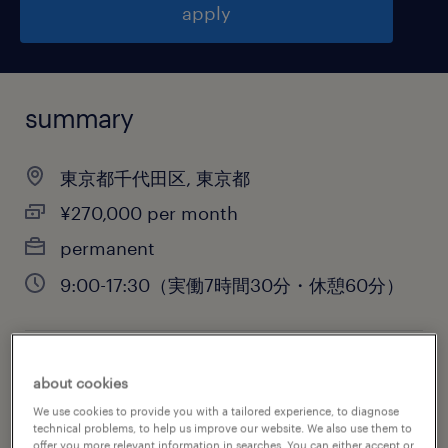
apply
summary
東京都千代田区, 東京都
¥270,000 per month
permanent
9:00-17:30（実働7時間30分・休憩60分）
job category
about cookies
administrative & support services
We use cookies to provide you with a tailored experience, to diagnose
technical problems, to help us improve our website. We also use them to
offer you more relevant information in searches. You can either accept or