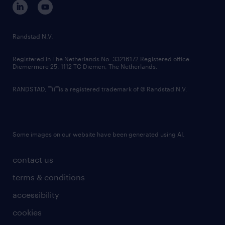
randstad innovation fund
country websites
Randstad N.V.
contact us
Registered in The Netherlands No: 33216172 Registered office:
Diemermere 25, 1112 TC Diemen, The Netherlands.
RANDSTAD,
is a registered trademark of © Randstad N.V.
Some images on our website have been generated using AI.
contact us
terms & conditions
accessibility
cookies