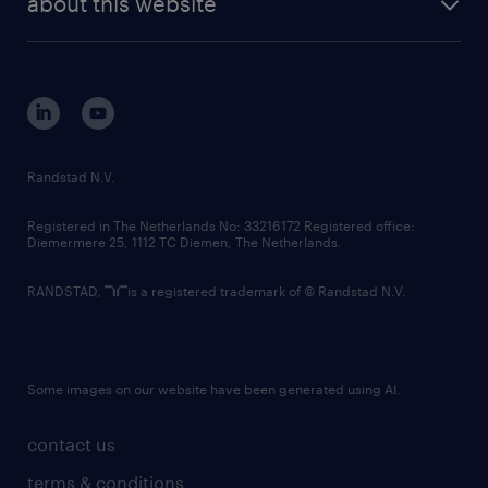
about this website
sustainability
tech suite
disclaimer
equity, diversity, inclusion and belonging
contact us
corporate governance
randstad innovation fund
country websites
Randstad N.V.
contact us
Registered in The Netherlands No: 33216172 Registered office:
Diemermere 25, 1112 TC Diemen, The Netherlands.
RANDSTAD,
is a registered trademark of © Randstad N.V.
Some images on our website have been generated using AI.
contact us
terms & conditions