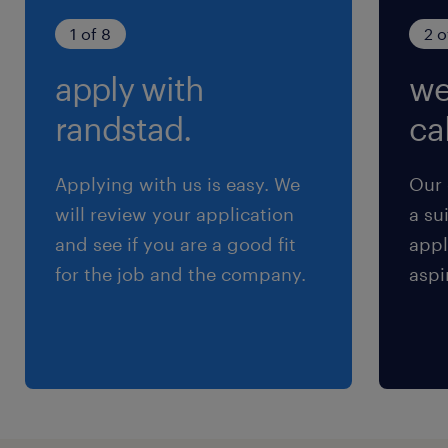
就業時間
1 of 8
2 o
（1）9:30-17:50（実働7時間20分・休憩60分）
apply with
we
（2）12:00-20:20（実働7時間20分・休憩60
分）
randstad.
cal
※※《 9:30～20:20 》の間で7時間20分勤務
となります。
Applying with us is easy. We
Our 
will review your application
a su
残業
and see if you are a good fit
appl
基本残業は発生しません！
for the job and the company.
aspi
交通費
※【 上限4万まで 】支給いたします！(※バス代
支給あり、弊社規定に基づく)