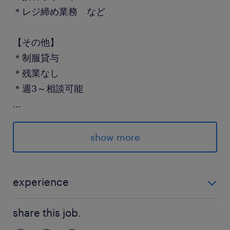
＊レジ締め業務 など
【その他】
＊制服貸与
＊残業なし
＊週3～相談可能
...
★即日～9月末までのお仕事です★
show more
＝＝＝
派遣先の特徴
experience
《 博多 》
＊レジ接客経験のある方（スーパー・コンビニなども
＊レジ
share this job.
可） ＊百貨店でのレジ接客経験がある方優遇します！
＊短期