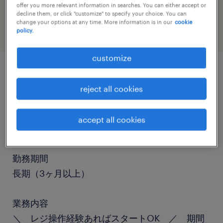
offer you more relevant information in searches. You can either accept or
sales
decline them, or click "customize" to specify your choice. You can
change your options at any time. More information is in our
cookie
policy.
customize
job details
reject all cookies
職種
accept all cookies
接客（レジスタッフ）
勤務期間
長期（3ヶ月以上）
業務内容
＼ レジ操作経験あればスタートOK ／ 期間