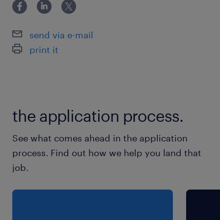
＊接客
＊制服貸出
send via e-mail
＊社会保険完備
print it
＊交通費支給
最寄駅
西鉄福岡駅（徒歩3分）
the application process.
天神駅（徒歩3分）
天神南駅（徒歩1分）
See what comes ahead in the application
process. Find out how we help you land that
休日休暇
job.
シフト制
平日含む週休2日 ※土日祝日含む週5日勤務
（週3～可能）