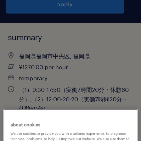
apply
summary
福岡県福岡市中央区, 福岡県
¥1270.00 per hour
temporary
（1）9:30-17:50（実働7時間20分・休憩60
分）,（2）12:00-20:20（実働7時間20分・
休憩60分）
about cookies
We use cookies to provide you with a tailored experience, to diagnose
job category
technical problems, to help us improve our website. We also use them to