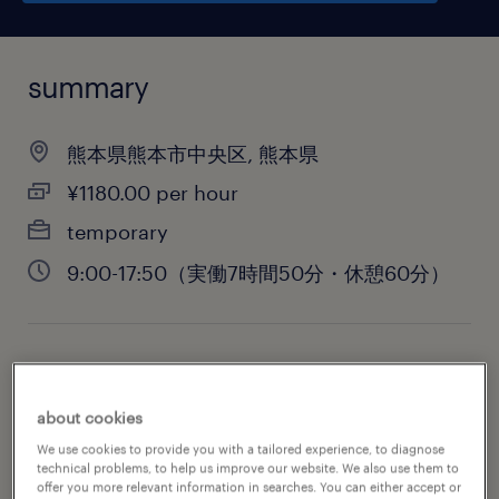
summary
熊本県熊本市中央区, 熊本県
¥1180.00 per hour
temporary
9:00-17:50（実働7時間50分・休憩60分）
job category
administrative & support services
about cookies
We use cookies to provide you with a tailored experience, to diagnose
technical problems, to help us improve our website. We also use them to
offer you more relevant information in searches. You can either accept or