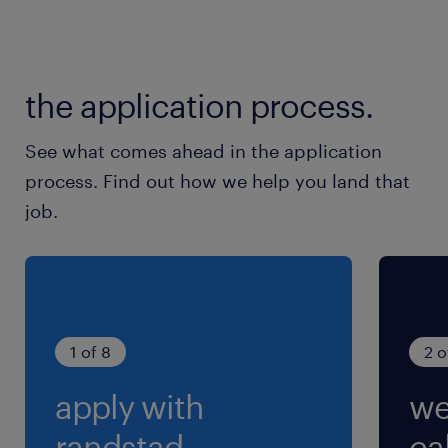
9:00-17:50（実働7時間50分・休憩60分）
残業
the application process.
月10時間程度
See what comes ahead in the application
交通費
process. Find out how we help you land that
※月上限4万円(規定あり)
job.
1 of 8
2 o
apply with
we
randstad.
cal