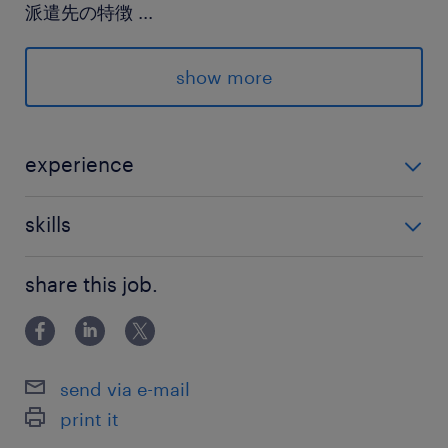
派遣先の特徴
...
インターネットやスマホ、電気・熱源様々な内容
のコールセンターや事務処理をアウトソーシング
show more
で受託運営している会社です。ランスタッドのス
タッフさんも多数活躍中♪
experience
最寄駅
■歓迎する経験(必須ではありません) ◎飲食店やアパレ
熊本市電／西辛島町駅（徒歩3分）
skills
ル、コールセンターなどの接客・販売・サービス経験
熊本駅前駅（バス10分）
がいかせます ◎一般事務、営業事務、受付などのオフ
◎パソコンの基本操作ができる方
健軍町駅（バス40分）
share this job.
ィスワーク経験がある方も大歓迎
◎タイピングがスムーズにできる方
→自信がなくても正確に入力できれば大丈夫です
休日休暇
土日祝日
send via e-mail
print it
就業時間