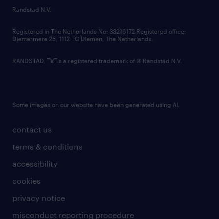
country websites
Randstad N.V.
contact us
Registered in The Netherlands No: 33216172 Registered office:
Diemermere 25, 1112 TC Diemen, The Netherlands.
RANDSTAD,
is a registered trademark of © Randstad N.V.
Some images on our website have been generated using AI.
contact us
terms & conditions
accessibility
cookies
privacy notice
misconduct reporting procedure