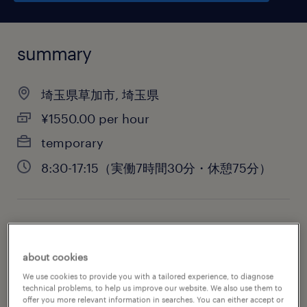
summary
埼玉県草加市, 埼玉県
¥1550.00 per hour
temporary
8:30-17:15（実働7時間30分・休憩75分）
job category
administrative & support services
about cookies
We use cookies to provide you with a tailored experience, to diagnose
technical problems, to help us improve our website. We also use them to
offer you more relevant information in searches. You can either accept or