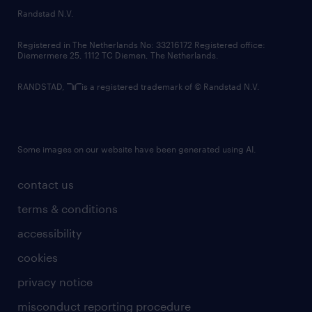
country websites
Randstad N.V.
contact us
Registered in The Netherlands No: 33216172 Registered office:
Diemermere 25, 1112 TC Diemen, The Netherlands.
RANDSTAD,
is a registered trademark of © Randstad N.V.
Some images on our website have been generated using AI.
contact us
terms & conditions
accessibility
cookies
privacy notice
misconduct reporting procedure