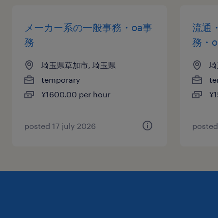
メーカー系の一般事務・oa事
流通
務
務・o
埼玉県草加市, 埼玉県
埼
temporary
te
¥1600.00 per hour
¥1
posted 17 july 2026
posted