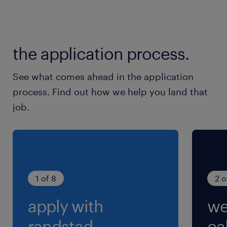
就業時間
8:30-17:15（実働7時間30分・休憩75分）
※休憩時間：10:00-10:15、12:00-12:45、15：
the application process.
00-15：15
See what comes ahead in the application
残業
process. Find out how we help you land that
月20時間前後
job.
1 of 8
2 o
apply with
we
randstad.
cal