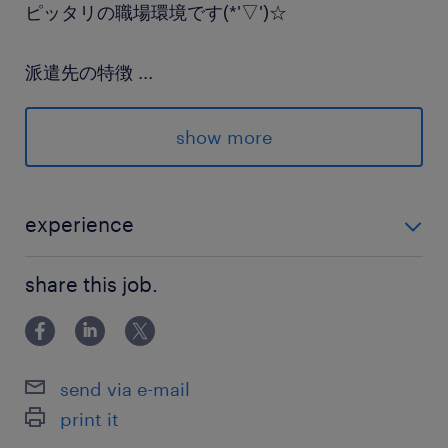
ピッタリの職場環境です(*'▽')☆
派遣先の特徴
...
幅広い分野の研究開発を支える化学製品を提供す
る老舗企業です。
show more
最寄駅
東武伊勢崎線／草加駅（徒歩18分）
experience
つくばエクスプレス／八潮駅
必須：PC入力（ブラインドタッチ、数値入力）が可能
share this job.
な方 事務未経験さんも応募OK！
休日休暇
土日祝日
土日祝日休み（完全週休2日制）※月曜～金曜ま
send via e-mail
での週5日勤務となります
print it