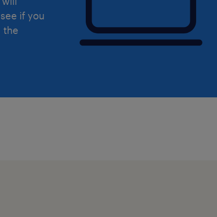
will
see if you
d the