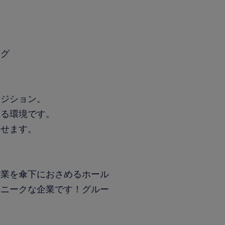
ング
ポジション。
れる環境です。
かせます。
企業を傘下におさめるホール
ユニークな企業です！グルー