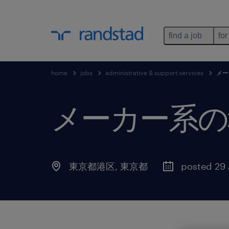
find a job
for
home
jobs
administrative & support services
メー
メーカー系の
東京都港区
,
東京都
posted 29