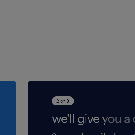
2 of 8
we'll give you a c