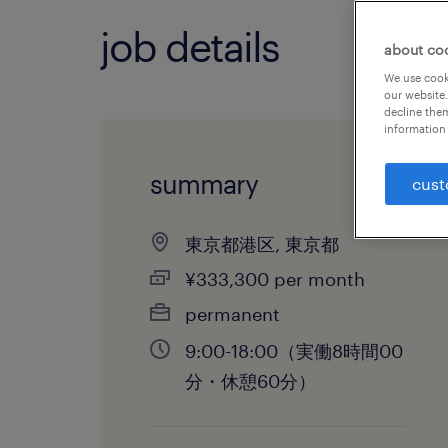
job details
about co
We use cooki
our website.
decline them
information 
summary
cust
東京都港区, 東京都
¥333,300 per month
permanent
9:00-18:00（実働8時間00
分・休憩60分）