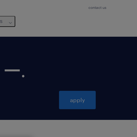
contact us
us
リー
.
apply