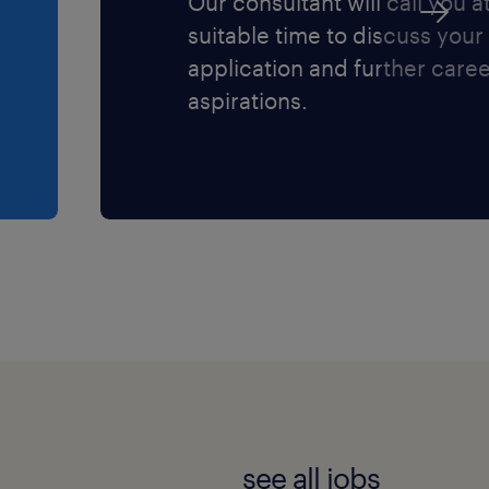
Our consultant will call you a
suitable time to discuss your
application and further care
aspirations.
see all jobs