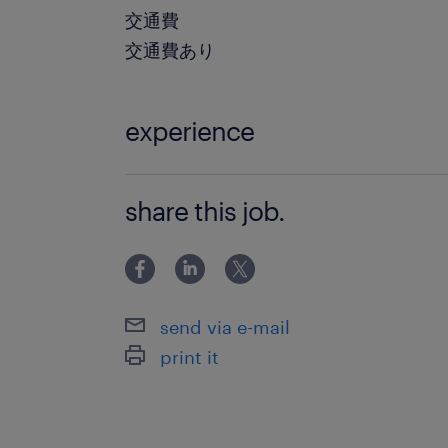
交通費
交通費あり
experience
・役員直下でのアシスタント経験 ・P
share this job.
ル～） ・GoogleWorkspaceを使用
話レベルの英語力（英語によるメール
等が可能であれば可）
send via e-mail
print it