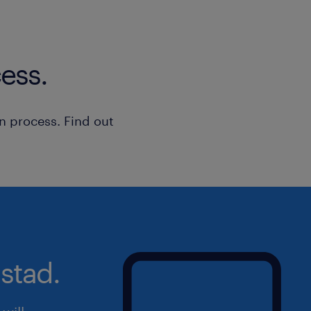
ess.
n process. Find out
stad.