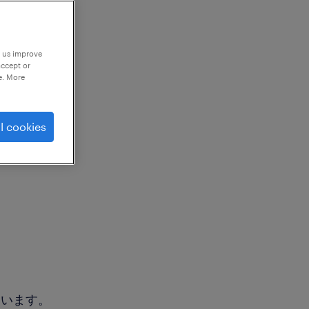
p us improve
accept or
e. More
l cookies
ています。