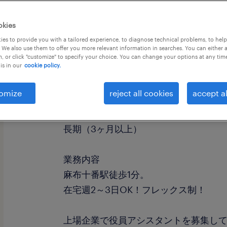
okies
es to provide you with a tailored experience, to diagnose technical problems, to hel
 We also use them to offer you more relevant information in searches. You can either 
, or click "customize" to specify your choice. You can change your options at any tim
is in our
cookie policy.
職種
秘書・セクレタリー
omize
reject all cookies
accept al
勤務期間
長期（3ヶ月以上）
業務内容
麻布十番駅徒歩1分。
在宅週2～3日OK！フレックス制！
上場企業で役員アシスタントを募集し