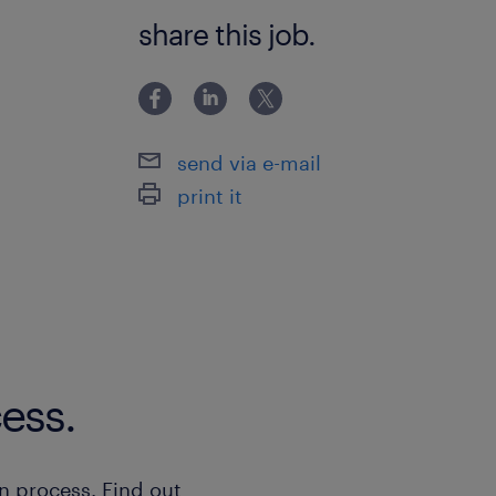
未経験OK！チェック業務などコツコツ
share this job.
彡
send via e-mail
print it
ess.
n process. Find out