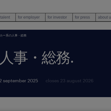
 talent
for employer
for investor
for press
about 
カー系の人事・総務
人事・総務
.
12 september 2025
closes 23 august 2026