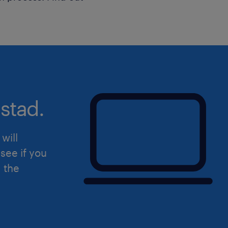
stad.
will
see if you
d the