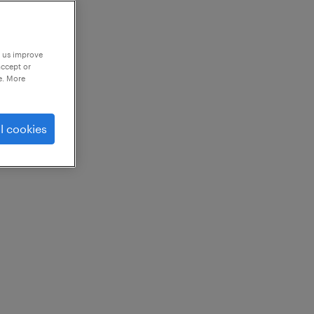
p us improve
accept or
e. More
l cookies