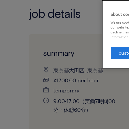
job details
about co
We use cooki
our website.
decline them
information 
summary
cust
東京都大田区, 東京都
¥1700.00 per hour
temporary
9:00-17:00（実働7時間00
分・休憩60分）