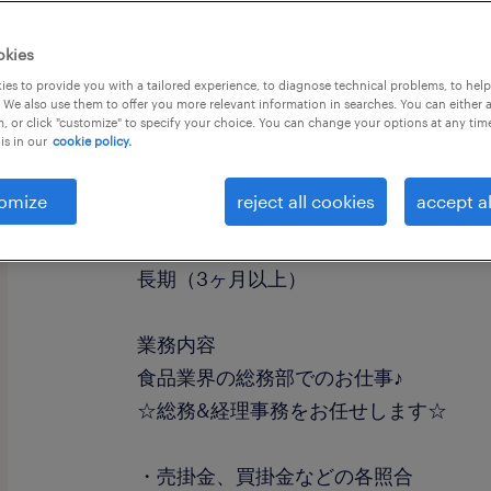
okies
es to provide you with a tailored experience, to diagnose technical problems, to hel
 We also use them to offer you more relevant information in searches. You can either 
, or click "customize" to specify your choice. You can change your options at any tim
is in our
cookie policy.
職種
人事・総務
omize
reject all cookies
accept al
勤務期間
長期（3ヶ月以上）
業務内容
食品業界の総務部でのお仕事♪
☆総務&経理事務をお任せします☆
・売掛金、買掛金などの各照合