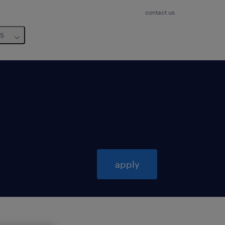
contact us
us
apply