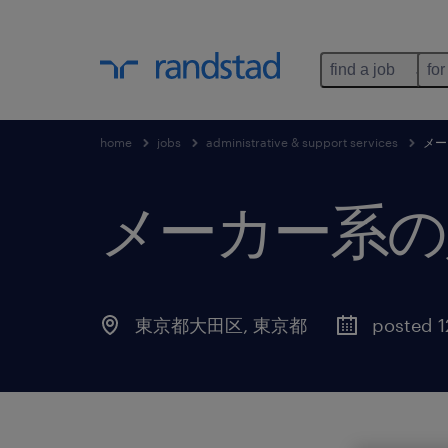
find a job
for
home
jobs
administrative & support services
メー
メーカー系の
東京都大田区
,
東京都
posted 