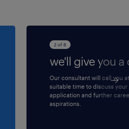
2 of 8
we'll give you a c
Our consultant will call you a
suitable time to discuss your
application and further care
aspirations.