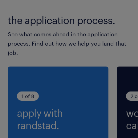
交通費
the application process.
交通費あり
See what comes ahead in the application
process. Find out how we help you land that
job.
1 of 8
2 o
apply with
we
randstad.
cal