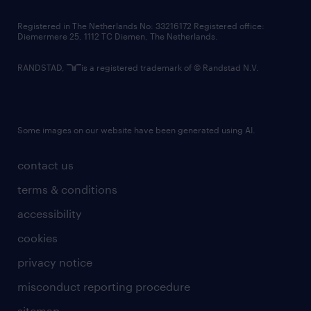
contact us
Registered in The Netherlands No: 33216172 Registered office:
Diemermere 25, 1112 TC Diemen, The Netherlands.
RANDSTAD,
is a registered trademark of © Randstad N.V.
Some images on our website have been generated using AI.
contact us
terms & conditions
accessibility
cookies
privacy notice
misconduct reporting procedure
sitemap