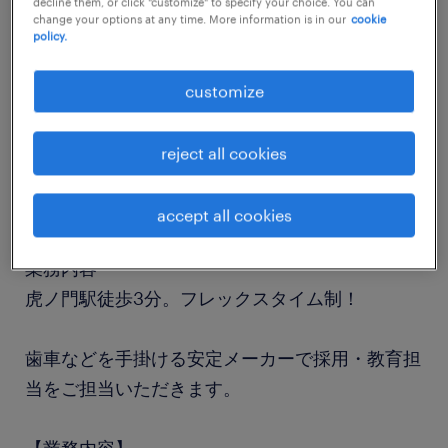
decline them, or click "customize" to specify your choice. You can
job details
change your options at any time. More information is in our
cookie
policy.
職種
customize
人事・総務
reject all cookies
勤務期間
長期（3ヶ月以上）
accept all cookies
業務内容
虎ノ門駅徒歩3分。フレックスタイム制！
歯車などを手掛ける安定メーカーで採用・教育担
当をご担当いただきます。