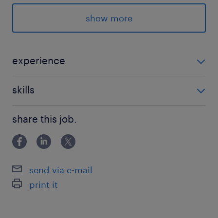
丸ノ内線、千代田線、日比谷線／霞ケ関(東京都)
駅（徒歩10分）
show more
休日休暇
土日祝日
experience
年間休日125日。GW・夏季・年末年始に大型連
・事業会社での中途採用、新卒採用のご経験 ・事業会
休あり。有給取得率や育休取得率も高いです。
skills
社での教育・研修企画・運用のご経験
・EXCEL等のOffice系ソフトの使用経験（Vlook、ピボ
就業時間
share this job.
ット含め関数や集計の経験）
8:30-17:30（実働8時間00分・休憩60分）
※フレックスタイム制を導入。コアタイムは
10:30～15:30です。
send via e-mail
print it
残業
月20時間程度