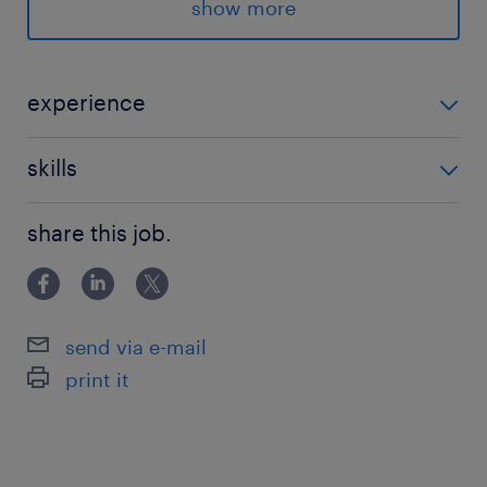
テニスへの協賛や、女子プロゴルフのトーナメン
show more
トの開催なども行っております。
最寄駅
experience
千代田線／湯島駅（徒歩4分）
・採用戦略立案から現場調整・実行まで一気通貫で対
銀座線／上野広小路駅（徒歩4分）
skills
応いただける方 ・英語ビジネスレベル
山手線／御徒町駅（徒歩5分）
・Excel、Word、PowerPointの基本操作
share this job.
休日休暇
土日祝日
完全週休二日制（土日）、祝日、年末年始ほか
send via e-mail
print it
就業時間
9:00-17:30（実働7時間30分・休憩60分）
※レックスタイム制度（11:00～15:00コアタイ