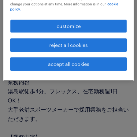
change your options at any time. More information is in our
cookie
job details
policy.
customize
職種
人事・総務
reject all cookies
勤務期間
長期（3ヶ月以上）
accept all cookies
業務内容
湯島駅徒歩4分。フレックス、在宅勤務週1日
OK！
大手老舗スポーツメーカーで採用業務をご担当い
ただきます。