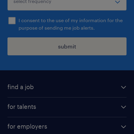
I consent to the use of my information for the
purpose of sending me job alerts.
submit
find a job
all jobs
for talents
career advice
operational career
careers at Randstad
for employers
professional career