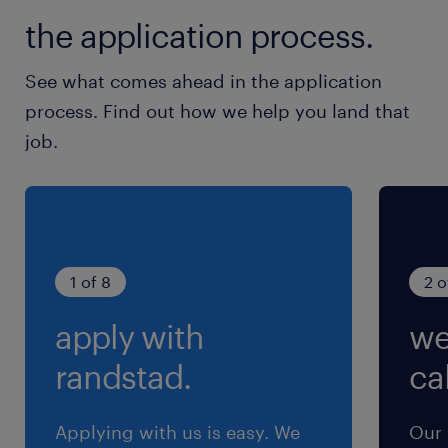
ム）
the application process.
残業
See what comes ahead in the application
月15~20時間程度
process. Find out how we help you land that
job.
交通費
交通費あり
1 of 8
2 o
apply with
we
randstad.
cal
Applying with us is easy. We
Our 