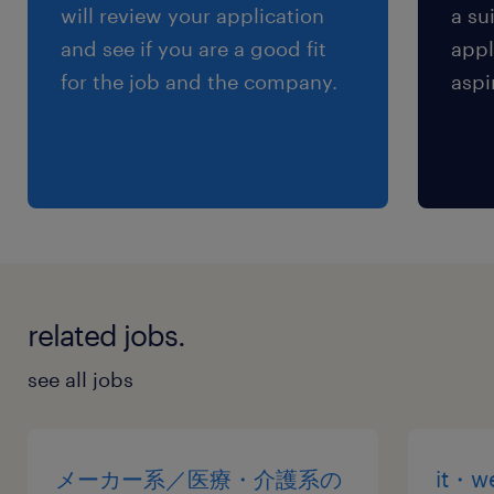
will review your application
a su
and see if you are a good fit
appl
for the job and the company.
aspi
related jobs.
see all jobs
メーカー系／医療・介護系の
it・