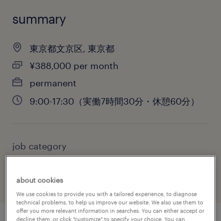
summary
東京都文京区, 東京都
¥388,000 per month
permanent
9:00-17:30（実働7時間30分・休憩60分）
job category
administrative & support services
about cookies
We use cookies to provide you with a tailored experience, to diagnose
technical problems, to help us improve our website. We also use them to
offer you more relevant information in searches. You can either accept or
decline them, or click "customize" to specify your choice. You can