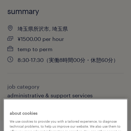
summary
埼玉県所沢市, 埼玉県
¥1500.00 per hour
temp to perm
8:30-17:30（実働8時間00分・休憩60分）
job category
administrative & support services
about cookies
We use cookies to provide you with a tailored experience, to diagnose
technical problems, to help us improve our website. We also use them to