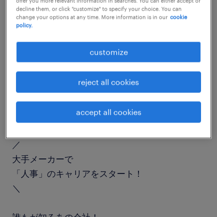
offer you more relevant information in searches. You can either accept or
decline them, or click "customize" to specify your choice. You can
job details
change your options at any time. More information is in our
cookie
policy.
職種
customize
人事・総務
reject all cookies
勤務期間
長期（3ヶ月以上）
accept all cookies
業務内容
／
大手メーカーで
「人事」のキャリアをスタート！
＼