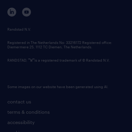
contact us
corporate governance
randstad innovation fund
country websites
Randstad N.V.
contact us
Registered in The Netherlands No: 33216172 Registered office:
Diemermere 25, 1112 TC Diemen, The Netherlands.
RANDSTAD,
is a registered trademark of © Randstad N.V.
Some images on our website have been generated using AI.
contact us
terms & conditions
accessibility