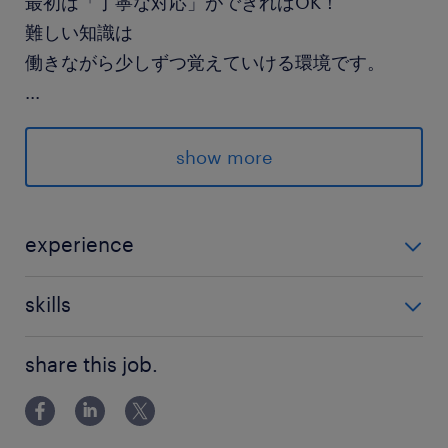
最初は「丁寧な対応」ができればOK！
難しい知識は
働きながら少しずつ覚えていける環境です。
...
派遣先の特徴
小さな機械の部品製造から完成品までを一貫して
show more
行う、精密なモノづくりの会社です。
最寄駅
experience
西武新宿線／新所沢駅（バス15分）
未経験OK ＜尚可＞ ・事務経験がある方 ・営業経験が
西武新宿線、西武池袋線／所沢駅（車30分）
skills
ある方 ・人事採用の経験がある方
東武東上線／ふじみ野駅（車25分）
PCスキル：Excel、Wordの基本操作
share this job.
休日休暇
土日祝日