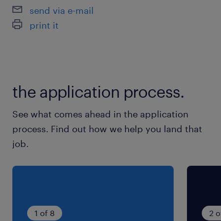
会社カレンダーあり／年に2回程度、祝日出勤有
send via e-mail
(月曜日以外の祝日は出勤となります)
print it
就業時間
8:30-17:30（実働8時間00分・休憩60分）
the application process.
残業
5～20時間／月
See what comes ahead in the application
process. Find out how we help you land that
job.
1 of 8
2 o