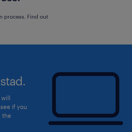
n process. Find out
stad.
will
see if you
d the