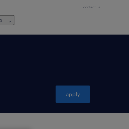
contact us
us
apply