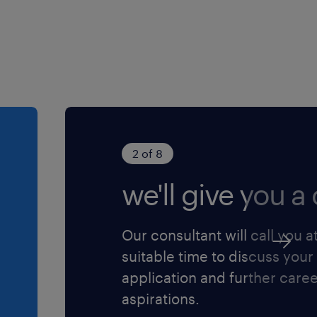
2 of 8
we'll give you a c
Our consultant will call you a
suitable time to discuss your
application and further care
aspirations.