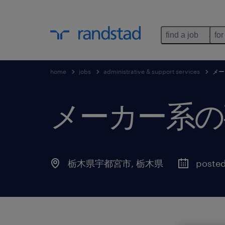
find a job
for
home
jobs
administrative & support services
メー
メーカー系の
栃木県宇都宮市
,
栃木県
posted