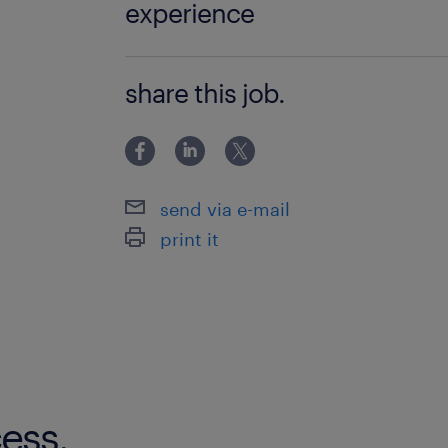
experience
Excelを使った表計算（表作成、四則演
share this job.
務、調達事務など業務経験
send via e-mail
print it
ess.