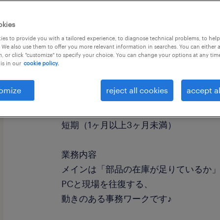
okies
es to provide you with a tailored experience, to diagnose technical problems, to hel
 We also use them to offer you more relevant information in searches. You can either 
, or click "customize" to specify your choice. You can change your options at any tim
is in our
cookie policy.
職種
事務的軽作業
omize
reject all cookies
accept al
勤務期間
短期（1ヶ月以上3ヶ月未満）
業務内容
メインは「部品の在庫が足りているか
PCと現場を往復する、
動きのある事務ワークです♪