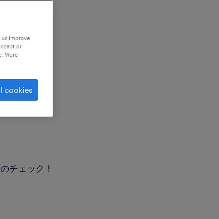
p us improve
accept or
e. More
l cookies
」のチェック！