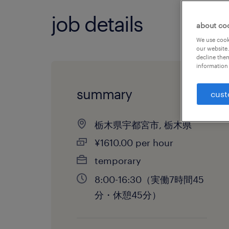
job details
about co
We use cooki
our website.
decline them
information 
summary
cust
栃木県宇都宮市, 栃木県
¥1610.00 per hour
temporary
8:00-16:30（実働7時間45
分・休憩45分）