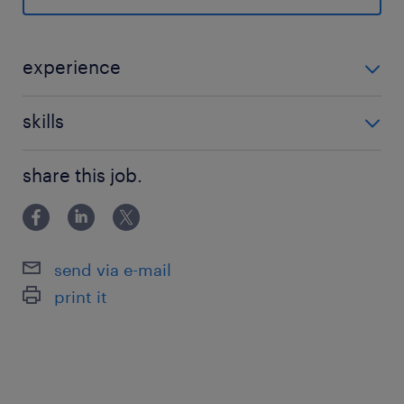
※食堂や売店など設備充実◎
※ランスタッドメンバーだけなので協力体制ばっ
ちり
experience
※昇給あり
未経験OK！ 経験よりコミュニケーション重視！ 大事
skills
なのは報連相ができること◎ 20～40代男性活躍中★
派遣先の特徴
電源を付けたり切ったりなど、PCの基本操作ができれ
国内トップシェアの大手航空機製造メーカー！
share this job.
ばOK！
航空機や、輸送船、ロケット開発などの宇宙機器
Excel基本操作などはできれば尚可ですが、就業しなが
など、世界の産業開発を担う企業です。
ら覚えていけます！
日本の「ものづくり」に携わるチャンス！！
send via e-mail
print it
最寄駅
名鉄築港線／東名古屋港駅（徒歩5分）
名鉄常滑線／大江(愛知県)駅（車7分）
名鉄常滑線／大同町駅（車8分）