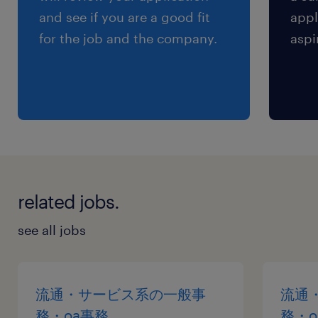
and see if you are a good fit
appl
for the job and the company.
aspi
related jobs.
see all jobs
流通・サービス系の一般事
流通
務・oa事務
務・o