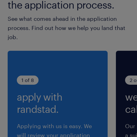
the application process.
休日休暇
See what comes ahead in the application
土日祝日
process. Find out how we help you land that
G.W、お盆、年末年始の長期休暇あり♪
job.
就業時間
8:00-17:00（実働8時間00分・休憩60分）
残業
1 of 8
2 o
月10～30時間ほど
apply with
we
交通費
randstad.
cal
※片道2キロ以上でガソリン代支給あり。電車バ
スの場合は実費で支給あり。
Applying with us is easy. We
Our 
will review your application
a su