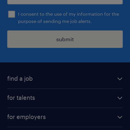
I consent to the use of my information for the
purpose of sending me job alerts.
submit
find a job
all jobs
for talents
career advice
operational career
careers at Randstad
for employers
professional career