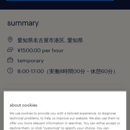
summary
愛知県名古屋市港区, 愛知県
¥1500.00 per hour
temporary
8:00-17:00（実働8時間00分・休憩60分）
job category
about cookies
administrative & support services
We use cookies to provide you with a tailored experience, to diagnose
technical problems, to help us improve our website. We also use them to
offer you more relevant information in searches. You can either accept or
decline them, or click "customize" to specify your choice. You can