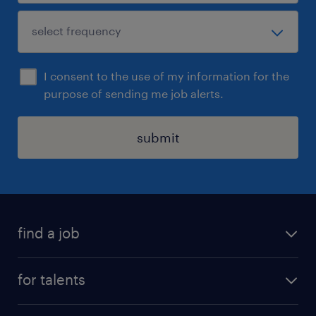
I consent to the use of my information for the
purpose of sending me job alerts.
submit
find a job
all jobs
for talents
career advice
operational career
careers at Randstad