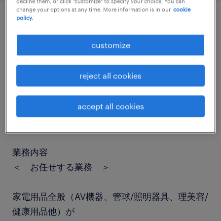
decline them, or click "customize" to specify your choice. You can
change your options at any time. More information is in our
cookie
policy.
job details
customize
職種
reject all cookies
その他オフィスワーク・事務
accept all cookies
勤務期間
長期（3ヶ月以上）
業務内容
＜ お任せする業務 ＞
家電用品全般（AV機器、管球/照明器具、理美容/
健康用品他）が