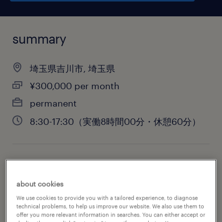
summary
埼玉県吉川市, 埼玉県
¥300,000 per month
permanent
8:30-17:30（実働8時間00分・休憩60分）
job category
administrative & support services
about cookies
We use cookies to provide you with a tailored experience, to diagnose
technical problems, to help us improve our website. We also use them to
offer you more relevant information in searches. You can either accept or