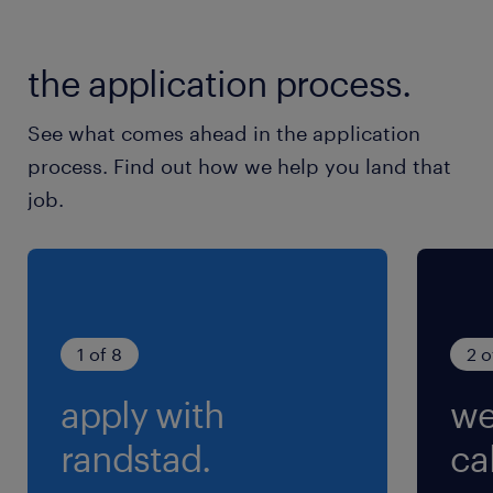
東武野田線／野田市駅（車15分）
the application process.
休日休暇
土日祝日
See what comes ahead in the application
年間休日日数120日 年末年始（12/30～1/3）
process. Find out how we help you land that
job.
就業時間
8:30-17:30（実働8時間00分・休憩60分）
1 of 8
2 o
apply with
we
randstad.
cal