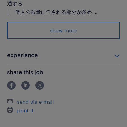
通する
□ 個人の裁量に任される部分が多め
...
□ 18時前には退社する社員がほとんど
□ 転勤：原則なし
show more
#exjo
experience
派遣先の特徴
・品質管理のご経験 ・電気系のバックグラウンドあり
身近な電気用品のメーカー・ベンダー（製造業＋
share this job.
回路図の読める方
卸売業）として、全国のホームセンターや家電量
販店、ドラッグストア、総合スーパー等約500社
に商品を納入しています。
send via e-mail
print it
最寄駅
武蔵野線／吉川駅（車16分）