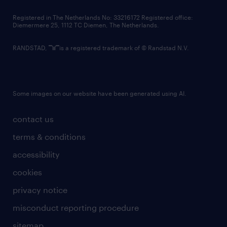
contact us
Registered in The Netherlands No: 33216172 Registered office:
Diemermere 25, 1112 TC Diemen, The Netherlands.
RANDSTAD,
is a registered trademark of © Randstad N.V.
Some images on our website have been generated using AI.
contact us
terms & conditions
accessibility
cookies
privacy notice
misconduct reporting procedure
sitemap