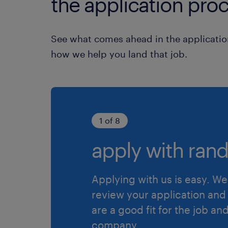
the application proc
See what comes ahead in the applicatio
how we help you land that job.
1 of 8
apply with rand
Applying with us is easy. We 
review your application and 
are a good fit for the job an
company.