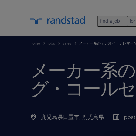
find a job
for
home
jobs
sales
メーカー系のテレオペ・テレマー
メーカー系の
グ・コールセ
鹿児島県日置市
,
鹿児島県
post