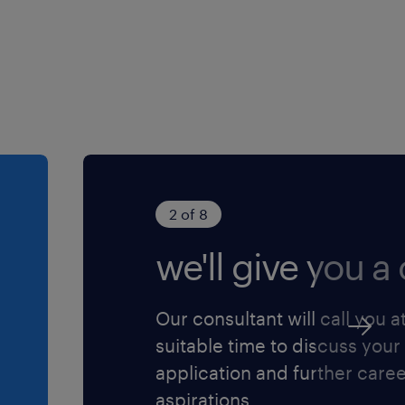
2 of 8
we'll give you a c
Our consultant will call you a
suitable time to discuss your
application and further care
aspirations.