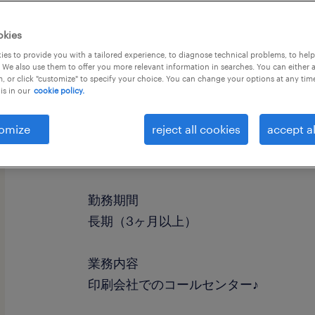
okies
es to provide you with a tailored experience, to diagnose technical problems, to hel
 We also use them to offer you more relevant information in searches. You can either 
, or click "customize" to specify your choice. You can change your options at any tim
is in our
cookie policy.
omize
reject all cookies
accept al
職種
テレオペ・テレマーケティング・コー
勤務期間
長期（3ヶ月以上）
業務内容
印刷会社でのコールセンター♪