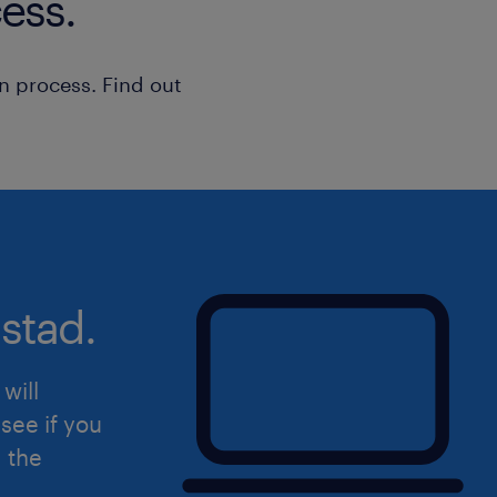
ess.
n process. Find out
stad.
will
see if you
d the