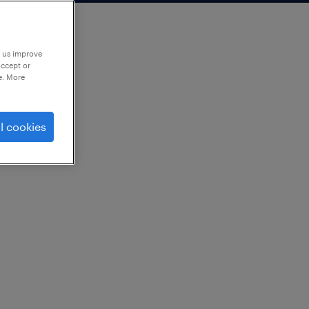
p us improve
accept or
e. More
l cookies
ルセンター