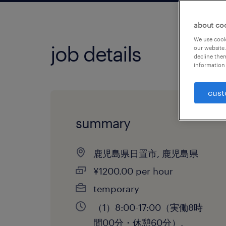
about co
We use cooki
job details
our website.
decline them
information 
cust
summary
鹿児島県日置市, 鹿児島県
¥1200.00 per hour
temporary
（1）8:00-17:00（実働8時
間00分・休憩60分）,