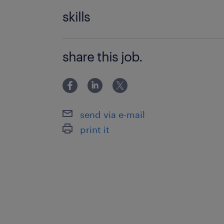
特になし
skills
文字入力が出来る方
share this job.
コールセンターでの経験があると尚可
send via e-mail
print it