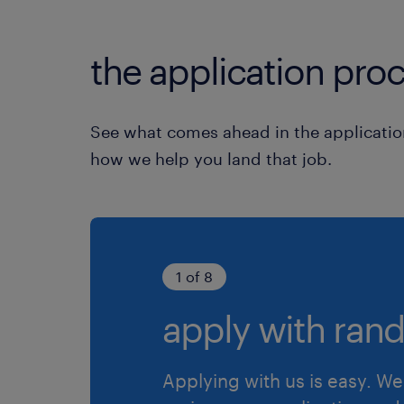
the application proc
See what comes ahead in the applicatio
how we help you land that job.
1 of 8
apply with rand
Applying with us is easy. We 