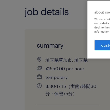
job details
about co
We use cooki
our website.
decline them
information 
summary
cust
埼玉県草加市, 埼玉県
¥1550.00 per hour
temporary
8:30-17:15（実働7時間30
分・休憩75分）