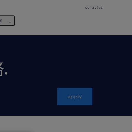
contact us
us
務
.
apply