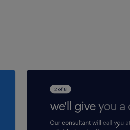
2 of 8
we'll give you a c
Our consultant will call you a