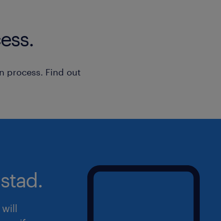
ess.
n process. Find out
stad.
will