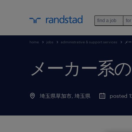
find a job
for
home
jobs
administrative & support services
メー
メーカー系の
埼玉県草加市
,
埼玉県
posted 