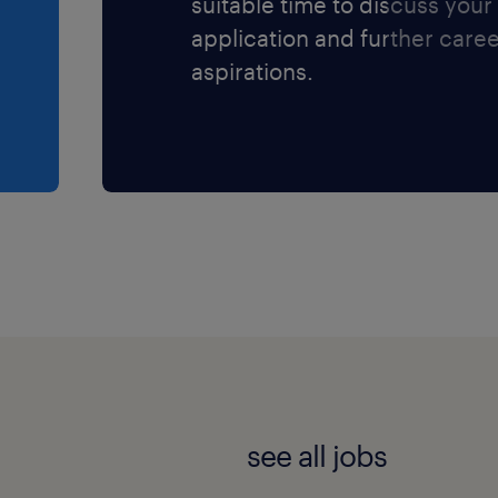
suitable time to discuss your
application and further care
aspirations.
see all jobs