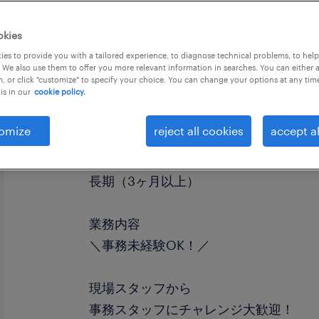
okies
es to provide you with a tailored experience, to diagnose technical problems, to hel
 We also use them to offer you more relevant information in searches. You can either 
, or click "customize" to specify your choice. You can change your options at any tim
is in our
cookie policy.
職種
一般事務・OA事務
omize
reject all cookies
accept al
勤務期間
長期（3ヶ月以上）
業務内容
＼事務未経験OK！／
現場スタッフから
事務スタッフにチャレンジ大歓迎！