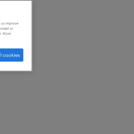
p us improve
accept or
e. More
l cookies