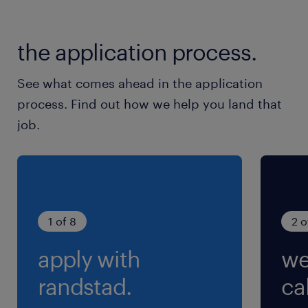
JR／草津(滋賀県)駅（バス14分）
the application process.
休日休暇
土日祝日
See what comes ahead in the application
process. Find out how we help you land that
就業時間
job.
9:00-17:30（実働7時間45分・休憩45分）
残業
▼月0～5時間以内とほぼなし！
1 of 8
2 o
apply with
we
randstad.
cal