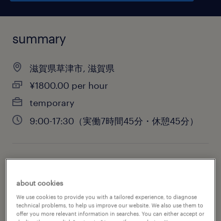
summary
滋賀県草津市, 滋賀県
¥1800.00 per hour
temporary
9:00-17:30（実働7時間45分・休憩45分）
job category
administrative & support services
about cookies
We use cookies to provide you with a tailored experience, to diagnose
technical problems, to help us improve our website. We also use them to
offer you more relevant information in searches. You can either accept or