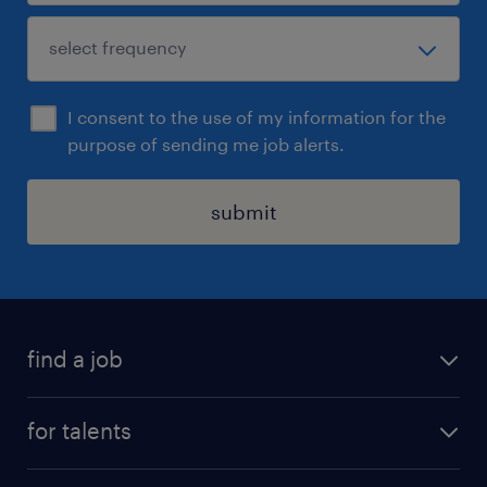
I consent to the use of my information for the
purpose of sending me job alerts.
submit
find a job
all jobs
for talents
career advice
operational career
careers at Randstad