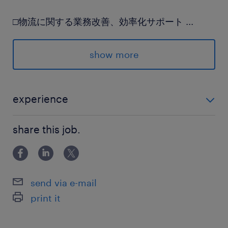
□物流に関する業務改善、効率化サポート
...
・ローコード開発・業務効率化ツールでの
構築アプリの運用、維持メンテナンス
show more
・業務効率化ツールや生成AIに関する
社内勉強会の準備など
experience
派遣先の特徴
◎Excelでのデータ集計業務の経験をお持ちの方（業
大手グループ全体の事務や管理をまとめ、組織が
share this job.
界・年数は不問です！） ◎SUM関数、VLOOKUP、ピ
効率よく動くための仕組み作りで全体を支える老
ボットテーブルの使用経験がある方
舗企業です♪
send via e-mail
最寄駅
print it
JR／南草津駅（バス10分）
JR／瀬田(滋賀県)駅（バス14分）