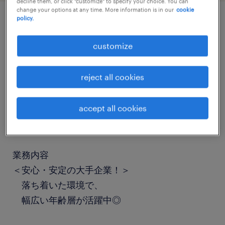
decline them, or click "customize" to specify your choice. You can
change your options at any time. More information is in our
cookie
policy.
job details
customize
職種
reject all cookies
一般事務・OA事務
accept all cookies
勤務期間
長期（3ヶ月以上）
業務内容
＜安心・安定の大手企業！＞
落ち着いた環境で、
幅広い年齢層が活躍中◎