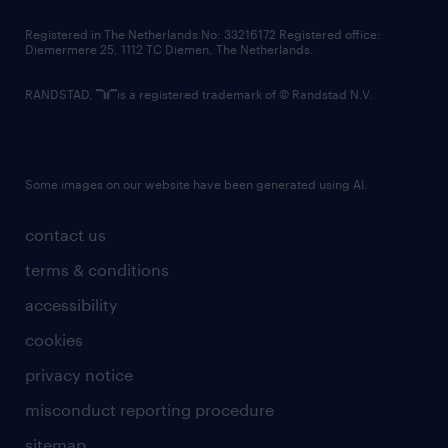
contact us
Registered in The Netherlands No: 33216172 Registered office:
Diemermere 25, 1112 TC Diemen, The Netherlands.
RANDSTAD,
is a registered trademark of © Randstad N.V.
Some images on our website have been generated using AI.
contact us
terms & conditions
accessibility
cookies
privacy notice
misconduct reporting procedure
sitemap