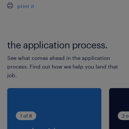
最寄駅
print it
JR左沢線／羽前高松駅（車4分）
休日休暇
土日祝日
the application process.
平日のみ週5日勤務／年末年始・GW・夏季休暇
あり
See what comes ahead in the application
process. Find out how we help you land that
就業時間
job.
8:00-17:00（実働7時間45分・休憩75分）
残業
月10時間程度
1 of 8
2 o