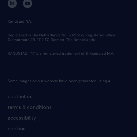
randstad innovation fund
country websites
Randstad N.V.
contact us
Registered in The Netherlands No: 33216172 Registered office:
Diemermere 25, 1112 TC Diemen, The Netherlands.
RANDSTAD,
is a registered trademark of © Randstad N.V.
Some images on our website have been generated using AI.
contact us
terms & conditions
accessibility
cookies