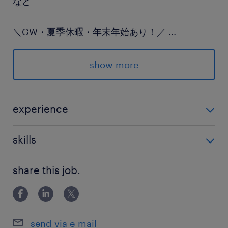
など
＼GW・夏季休暇・年末年始あり！／
...
学校と同じカレンダーなのがポイント◎
家族でのお出かけ予定も立てやすく、
show more
家事もゆとりをもってこなせます。
～ご応募お待ちしております～
experience
◇なんらかの事務のご経験がある方 ▽PCスキル目安
派遣先の特徴
skills
Word・Excel：入力・編集・表の作成など基本操作
建築用資材のメーカーです。
配属先は新設されたばかりのフレッシュな部署な
share this job.
ので、裁量をもって働けます♪
あなたの経験・知識が活きる環境ですよ。
send via e-mail