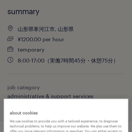
summary
山形県寒河江市, 山形県
¥1200.00 per hour
temporary
8:00-17:00（実働7時間45分・休憩75分）
job category
administrative & support services
about cookies
We use cookies to provide you with a tailored experience, to diagnose
technical problems, to help us improve our website. We also use them to
offer you more relevant information in searches. You can either accept or