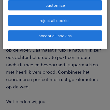
customize
Zorg als meewerkend chauffeur CE dat de
transportafdeling elke nacht weer op rolletjes
reject all cookies
loopt! Bij een grote en bekende bakkerij ben
je de onmisbare spil in het web. Je houdt het
accept all cookies
overzicht en zorgt dat alles soepel verloopt
op de vloer. Daarnaast kruip je natuurlijk zelf
ook achter het stuur. Je pakt een mooie
nachtrit mee en bevoorraadt supermarkten
met heerlijk vers brood. Combineer het
coördineren perfect met rustige kilometers
op de weg.
Wat bieden wij jou
...
Salaris vanaf € 2900,- bruto in de maand!