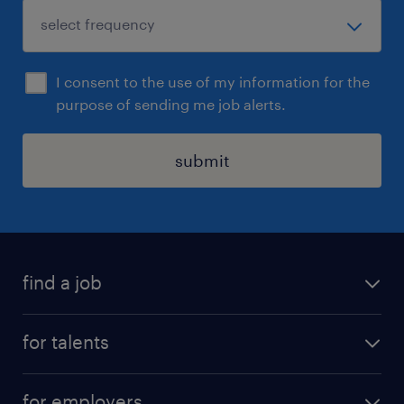
I consent to the use of my information for the
purpose of sending me job alerts.
submit
find a job
all jobs
for talents
career advice
operational career
careers at Randstad
for employers