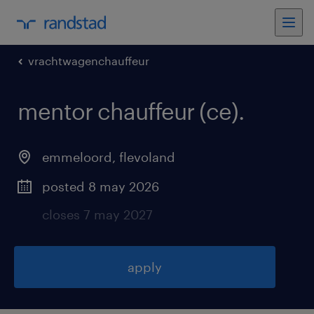
vrachtwagenchauffeur
mentor chauffeur (ce)
.
emmeloord
,
flevoland
posted 8 may 2026
closes 7 may 2027
apply