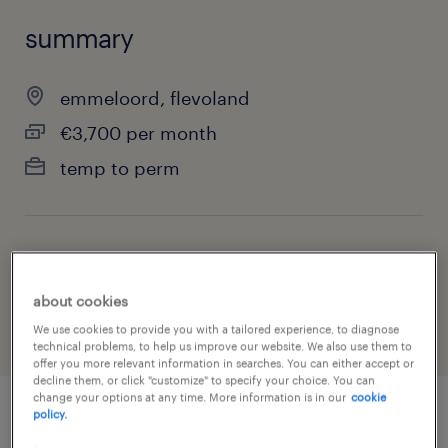
summary
emmeloord, flevoland
€3,700 per month
temp to perm
job category
warehousing & distribution
about cookies
We use cookies to provide you with a tailored experience, to diagnose
technical problems, to help us improve our website. We also use them to
offer you more relevant information in searches. You can either accept or
decline them, or click "customize" to specify your choice. You can
change your options at any time. More information is in our
cookie
policy.
job details