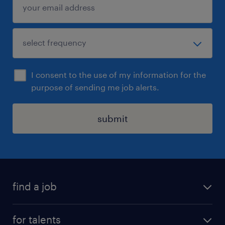
polyvalence. Pour renforcer leurs équipes sur
le terrain, ils nous confient la recherche de
leur futur talent.
I consent to the use of my information for the
purpose of sending me job alerts.
submit
find a job
all jobs
for talents