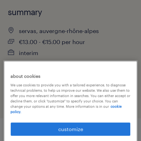
summary
servas, auvergne-rhône-alpes
€13.00 - €15.00 per hour
interim
about cookies
job category
We use cookies to provide you with a tailored experience, to diagnose
installation, maintenance & repair
technical problems, to help us improve our website. We also use them to
offer you more relevant information in searches. You can either accept or
decline them, or click "customize" to specify your choice. You can
change your options at any time. More information is in our
cookie
policy.
customize
job details