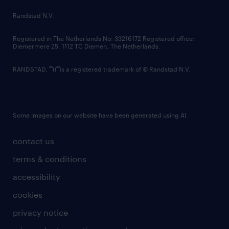
country websites
Randstad N.V.
contact us
Registered in The Netherlands No: 33216172 Registered office:
Diemermere 25, 1112 TC Diemen, The Netherlands.
RANDSTAD,
is a registered trademark of © Randstad N.V.
Some images on our website have been generated using AI.
contact us
terms & conditions
accessibility
cookies
privacy notice