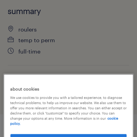
summary
roulers
temp to perm
full-time
job category
engineering
about cookies
We use cookies to provide you with a tailored experience, to diagnose
technical problems, to help us improve our website. We also use them to
offer you more relevant information in searches. You can either accept or
decline them, or click "customize" to specify your choice. You can
change your options at any time. More information is in our
cookie
policy.
job details