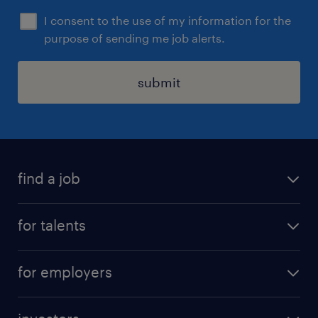
I consent to the use of my information for the
purpose of sending me job alerts.
submit
find a job
all jobs
for talents
career advice
operational career
careers at Randstad
for employers
professional career
staffing solutions
digital career