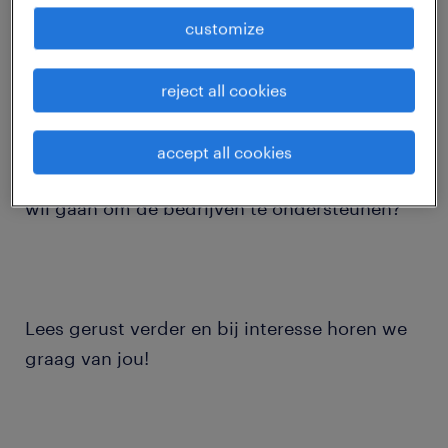
job details
customize
Voor onze klant in Genk zijn we op zoek naar
reject all cookies
een bordenbouwer die de regio Limburg,
Antwerpen, Brussel en Luik wil veroveren. Ben
accept all cookies
jij de elektrische expert die graag de baan op
wil gaan om de bedrijven te ondersteunen?
Lees gerust verder en bij interesse horen we
graag van jou!