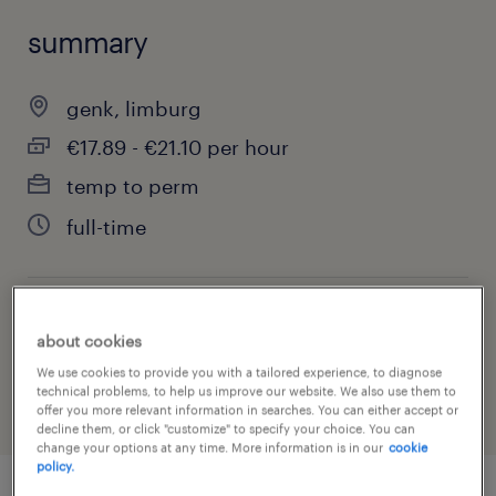
summary
genk, limburg
€17.89 - €21.10 per hour
temp to perm
full-time
job category
about cookies
engineering
We use cookies to provide you with a tailored experience, to diagnose
technical problems, to help us improve our website. We also use them to
offer you more relevant information in searches. You can either accept or
decline them, or click "customize" to specify your choice. You can
change your options at any time. More information is in our
cookie
policy.