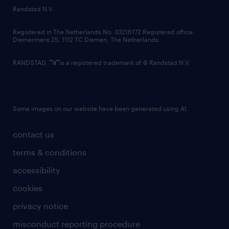
country websites
Randstad N.V.
contact us
Registered in The Netherlands No: 33216172 Registered office:
Diemermere 25, 1112 TC Diemen, The Netherlands.
RANDSTAD,
is a registered trademark of © Randstad N.V.
Some images on our website have been generated using AI.
contact us
terms & conditions
accessibility
cookies
privacy notice
misconduct reporting procedure