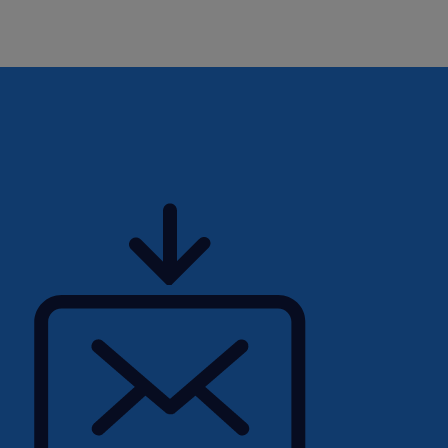
 Solliciteer via de button!
oor iedereen die zich