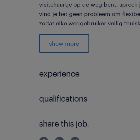
visitekaartje op de weg bent, spreek
vind je het geen probleem om flexibe
zodat elke weggebruiker veilig thui
Klaar om de weg op te gaan? Dit is wa
show more
moet hebben:
Rijbewijs B (en bij voorkeur BE)
experience
Flexibele werktijden en een hands
Monteur
Bereidheid om een opleiding te v
qualifications
van verkeersmaatregelen
Geen
share this job.
Wat ga je doen
Als monteur bij dit bedrijf ben jij de 