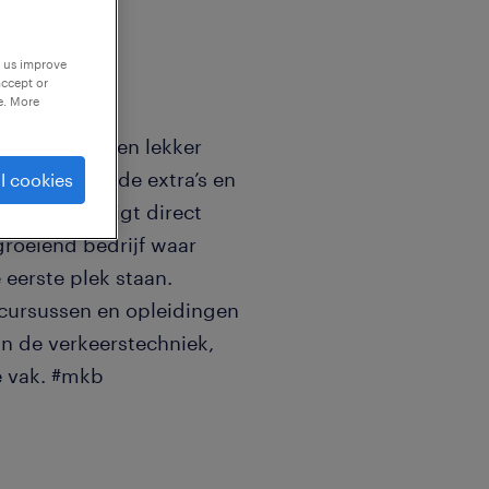
p us improve
accept or
e. More
start je met een lekker
evuld met goede extra’s en
l cookies
 huis. Je krijgt direct
 groeiend bedrijf waar
 eerste plek staan.
a cursussen en opleidingen
in de verkeerstechniek,
je vak. #mkb