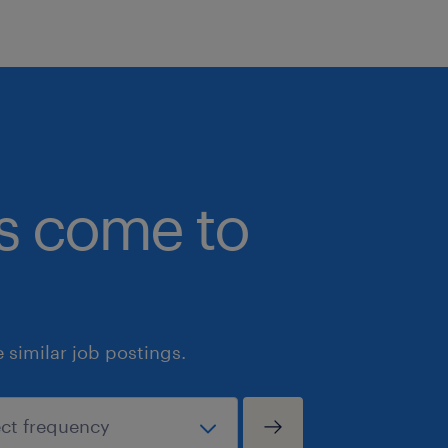
Sollicitatie
Klinkt interessant hé? Vinden wij ook!
#mkb #monteur #mkb
Dutch speaking only
Uiteraard staat deze vacature open v
bs come to
hierin herkent.
similar job postings.