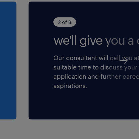
 de veiligheid garandeert.
isch naar de situatie op de
2 of 8
t jou de expert maakt
we'll give you a c
s op bouwen.
Our consultant will call you a
eiliger, maar een
suitable time to discuss your
 mentaliteit waar je geen
application and further care
t, is hun focus op passie
aspirations.
n jouw groei met eigen
ste materieel, zodat jij je
 trots kunt doen. Je werkt
familiebedrijf, waar de
gevierd wordt.