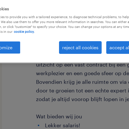
okies
es to provide you with a tailored experience, to diagnose technical problems, to hel
 We also use them to offer you more relevant information in searches. You can either 
, or click "customize" to specify your choice. You can change your options at any tim
is in our
cookie policy.
Bij dit bedrijf in Alphen aan den Rijn 
salaris dat past bij jouw inzet, aang
omize
reject all cookies
accept al
een pensioenregeling die staat als een
uitzicht op een vast contract bij een
werkplezier en een goede sfeer op de
Bovendien krijg je alle ruimte om vi
door te groeien tot een echte expert 
zodat je altijd voorop blijft lopen in 
Wat bieden wij jou
Lekker salaris!