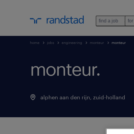
find a job
for
home
jobs
engineering
monteur
monteur
monteur
.
alphen aan den rijn
,
zuid-holland