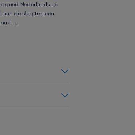
 je goed Nederlands en
l aan de slag te gaan,
skomt.
...
t je minimaal in je rugzak
-on mentaliteit
olgen voor het uitvoeren
held die ervoor zorgt dat