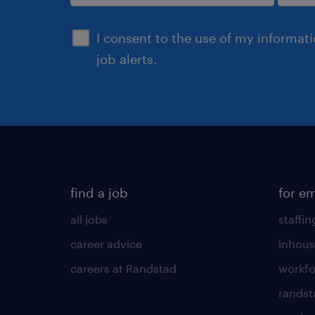
submit
I consent to the use of my informat
job alerts.
find a job
for e
all jobs
staffin
career advice
inhous
careers at Randstad
workfo
randst