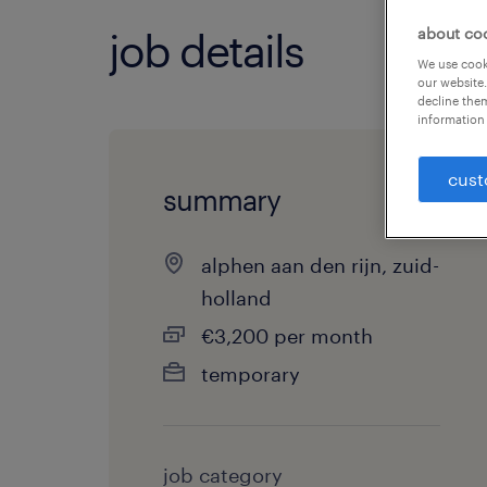
about co
job details
We use cooki
our website.
decline them
information 
cust
summary
alphen aan den rijn, zuid-
holland
€3,200 per month
temporary
job category