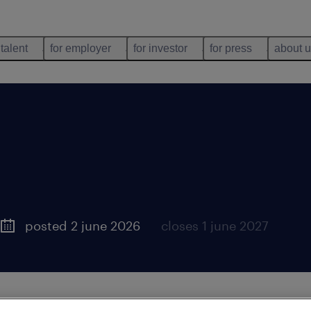
 talent
for employer
for investor
for press
about 
posted 2 june 2026
closes 1 june 2027