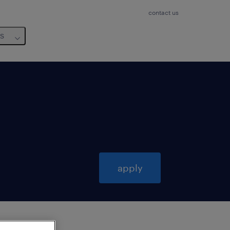
contact us
us
apply