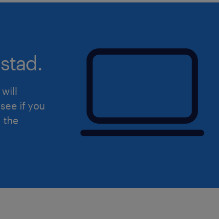
met het beste materieel werkt en
Adviseren op locatie: Je kijkt krit
weg en stuurt bij waar nodig, wa
stad.
waar collega's en weggebruiker
Waar ga je werken
will
Dit bedrijf is geen standaard wegbev
see if you
internationale club met een nuchtere
d the
nummer bent. Wat ze echt uniek maak
en plezier. Ze investeren maximaal i
opleidingen en zorgen voor het allerbe
werk niet alleen veilig, maar ook met
bij een marktleider die voelt als een 
lijnen kort zijn en jouw inzet direct 