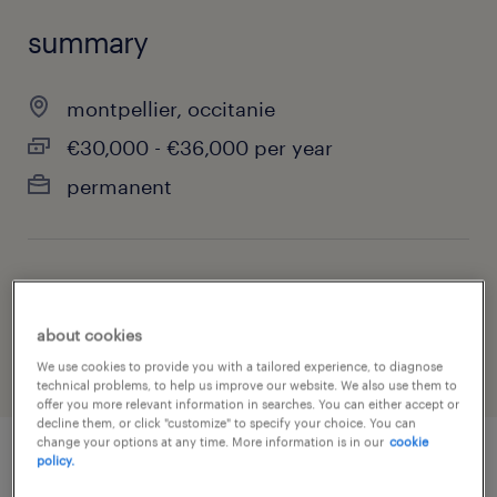
summary
montpellier, occitanie
€30,000 - €36,000 per year
permanent
job category
construction, trades & mining
about cookies
We use cookies to provide you with a tailored experience, to diagnose
technical problems, to help us improve our website. We also use them to
offer you more relevant information in searches. You can either accept or
decline them, or click "customize" to specify your choice. You can
change your options at any time. More information is in our
cookie
policy.
job details