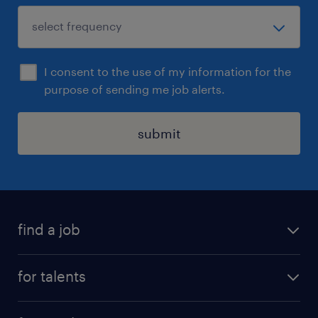
I consent to the use of my information for the
purpose of sending me job alerts.
submit
find a job
all jobs
for talents
career advice
operational career
careers at Randstad