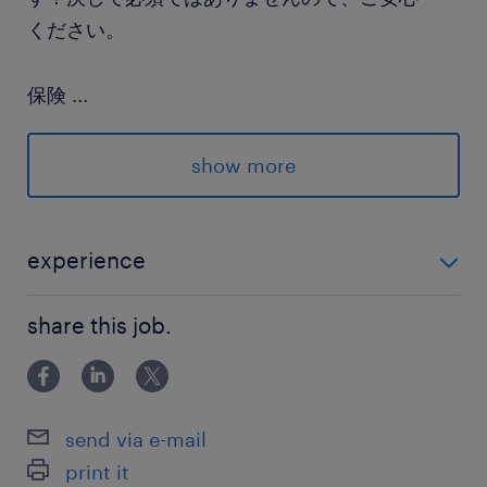
ください。
保険
...
健康保険,厚生年金保険,介護保険,雇用保険,労災保
険
show more
休日休暇
日曜日,土曜日,祝日
experience
■大卒以上 ■法人営業経験をお持ちの方 ┗ 自ら計画を
給与
share this job.
立て、提案からクロージングまで一連の営業プロセス
年収400 ～ 850万円
を遂行できる実務経験 がある方  自動化設備、機械
系、ビジョンセンサー、商社、ロボットメーカーで
賞与
send via e-mail
0
print it
雇用期間