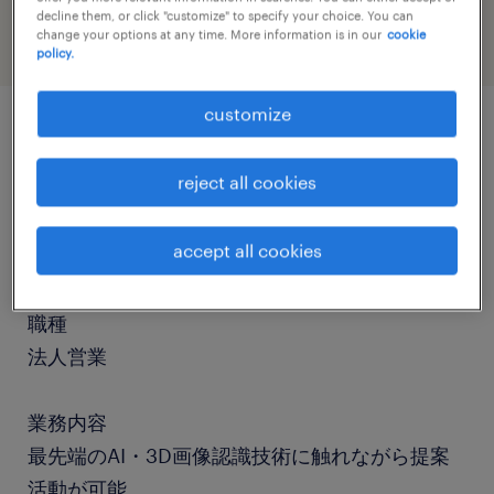
decline them, or click "customize" to specify your choice. You can
change your options at any time. More information is in our
cookie
policy.
customize
job details
reject all cookies
社名
accept all cookies
社名非公開
職種
法人営業
業務内容
最先端のAI・3D画像認識技術に触れながら提案
活動が可能