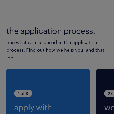
期間の定めなし
the application process.
See what comes ahead in the application
process. Find out how we help you land that
job.
1 of 8
2 o
apply with
we