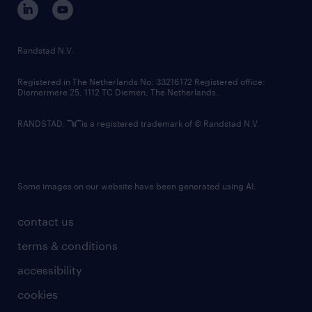
randstad innovation fund
country websites
Randstad N.V.
contact us
Registered in The Netherlands No: 33216172 Registered office:
Diemermere 25, 1112 TC Diemen, The Netherlands.
RANDSTAD,
is a registered trademark of © Randstad N.V.
Some images on our website have been generated using AI.
contact us
terms & conditions
accessibility
cookies