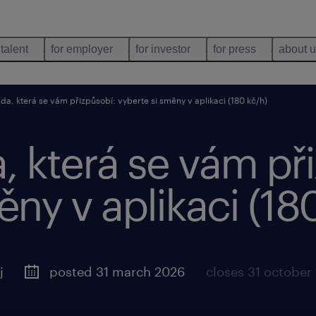
 talent
for employer
for investor
for press
about 
da, která se vám přizpůsobí: vyberte si směny v aplikaci (180 kč/h)
, která se vám př
ěny v aplikaci (18
j
posted 31 march 2026
closes 31 october