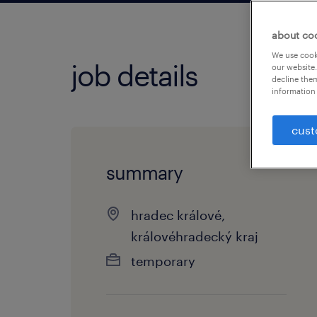
about co
We use cooki
job details
our website.
decline them
information 
cust
summary
hradec králové,
královéhradecký kraj
temporary