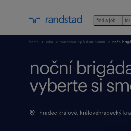
find a job
for
home
jobs
warehousing & distribution
noční brigá
noční brigáda
vyberte si sm
hradec králové
,
královéhradecký kra