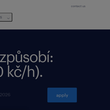
contact us
us
izpůsobí:
0 kč/h)
.
 2026
apply