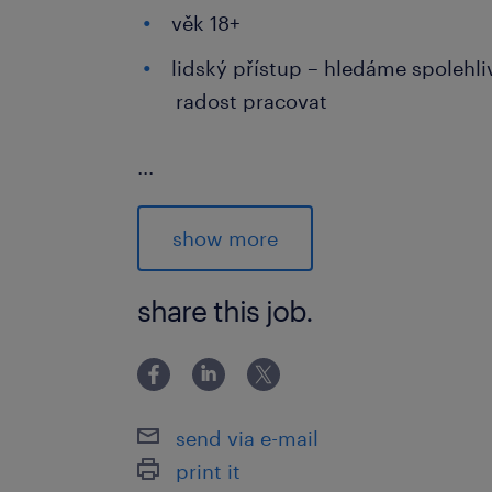
věk 18+
lidský přístup – hledáme spolehliv
radost pracovat
...
jak se přihlásit
Pokud Vás tato nabídka práce zaujala
show more
inzerát. Jakmile dostaneme Vaši od
kontaktovat a informovat o dalším p
share this job.
Máte doplňující otázky? Neváhejte ná
Přejeme Vám hodně úspěchů ve výběr
send via e-mail
na další spolupráci.
print it