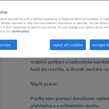
okies
es to provide you with a tailored experience, to diagnose technical problems, to hel
 We also use them to offer you more relevant information in searches. You can either 
, or click "customize" to specify your choice. You can change your options at any tim
is in our
cookie policy.
omize
reject all cookies
accept al
Hledáte přivýdělek, kde nebudete mu
V našem skladu v Hradci Králové si 
mobilní aplikaci si jednoduše naklik
hodí do rozvrhu, a zbytek necháte na
Náplň práce:
Pojďte nám pomoci doručovat radost. 
přehledná a v přátelském duchu.