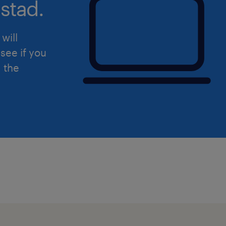
stad.
will
see if you
d the