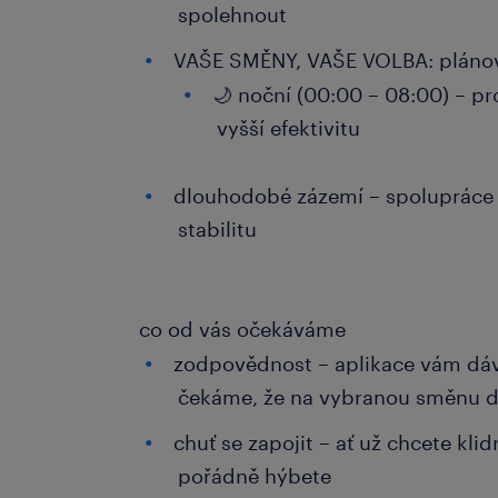
spolehnout
VAŠE SMĚNY, VAŠE VOLBA: plánová
🌙 noční (00:00 – 08:00) – pro 
vyšší efektivitu
dlouhodobé zázemí – spolupráce 
stabilitu
co od vás očekáváme
zodpovědnost – aplikace vám dá
čekáme, že na vybranou směnu d
chuť se zapojit – ať už chcete kli
pořádně hýbete