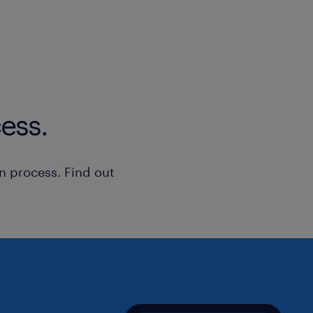
Pokud si chcete prohlédnout komple
pozic, navštivte www.randstad.cz.
ess.
n process. Find out