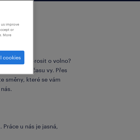
p us improve
accept or
e. More
l cookies
set nikoho prosit o volno?
pánem svého času vy. Přes
áte směny, které se vám
 nás.
Práce u nás je jasná,