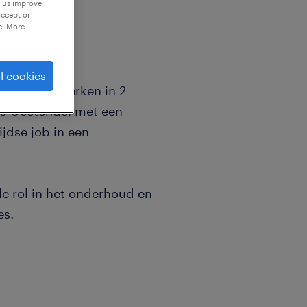
p us improve
accept or
e. More
l cookies
l je graag werken in 2
te Oostende, met een
ijdse job in een
le rol in het onderhoud en
es.