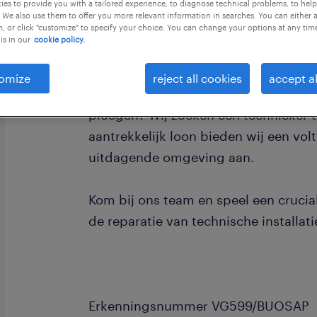
es to provide you with a tailored experience, to diagnose technical problems, to hel
 We also use them to offer you more relevant information in searches. You can either 
, or click "customize" to specify your choice. You can change your options at any tim
is in our
cookie policy.
omize
reject all cookies
accept al
Ben jij een gedreven technieker en wi
ploegen? Wij zoeken een technieker 
aantrekkelijk loon bieden wij een volt
uitdagende omgeving aan.
Kom bij ons team en speel een crucia
de reparatie van technische installati
Erkenningsnummer VG599/BUOSAP