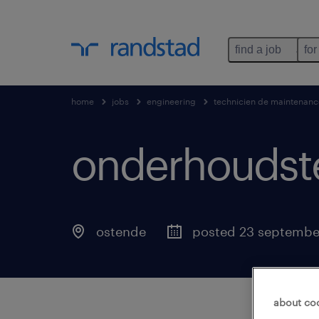
find a job
for
home
jobs
engineering
technicien de maintenanc
onderhoudst
ostende
posted 23 septembe
about co