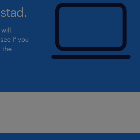
stad.
will
see if you
d the