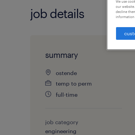
We use cooki
our website.
job details
decline them
information 
cust
summary
ostende
temp to perm
full-time
job category
engineering