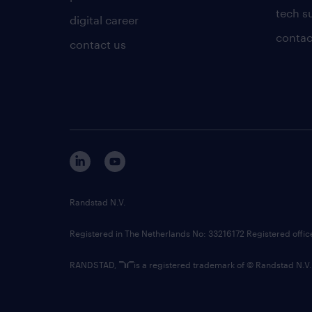
tech s
digital career
contac
contact us
Randstad N.V.
Registered in The Netherlands No: 33216172 Registered offi
RANDSTAD,
is a registered trademark of © Randstad N.V.