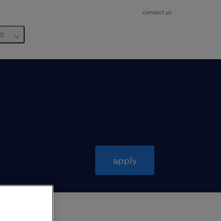
contact us
us
apply