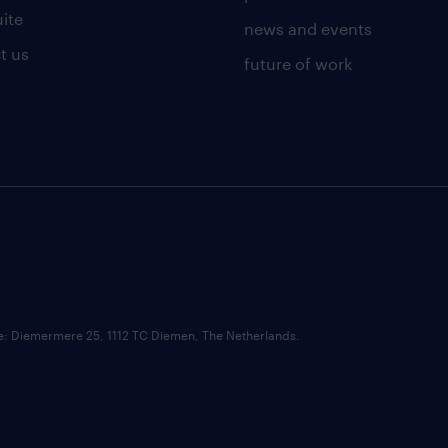
uite
news and events
t us
future of work
ce: Diemermere 25, 1112 TC Diemen, The Netherlands.