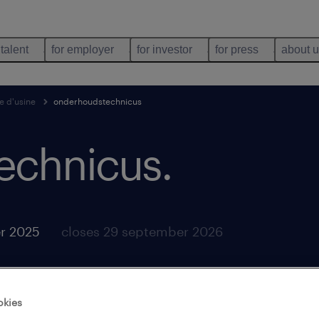
 talent
for employer
for investor
for press
about 
e d'usine
onderhoudstechnicus
echnicus
.
r 2025
closes 29 september 2026
okies