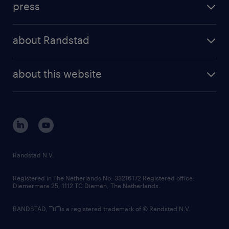
press
results and reports
randstad operational
press releases
randstad share
randstad professional
about Randstad
news and events
investor contacts
randstad enterprise
company profile
future of work
randstad digital
about this website
sustainability
tech suite
disclaimer
equity, diversity, inclusion and belonging
contact us
corporate governance
randstad innovation fund
country websites
Randstad N.V.
contact us
Registered in The Netherlands No: 33216172 Registered office:
Diemermere 25, 1112 TC Diemen, The Netherlands.
RANDSTAD,
is a registered trademark of © Randstad N.V.