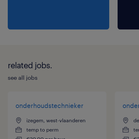
related jobs.
see all jobs
onderhoudstechnieker
onde
izegem, west-vlaanderen
de
temp to perm
te
€20.00 per hour
€2