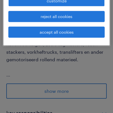
customize
job details
reject all cookies
Als Onderhoudstechnieker Havenvoertuigen
ben jij verantwoordelijk voor het onderhoud
accept all cookies
en de herstellingen van verschillende types
havenvoertuigen, zoals tugmasters, reach
stackers, vorkheftrucks, translifters en ander
gemotoriseerd rollend materieel.
...
Jouw taken zijn:
show more
Uitvoeren van onderhoud en herstellingen
aan havenvoertuigen (tugmasters, reach