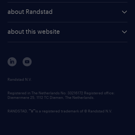
press releases
randstad share
randstad professional
about Randstad
news and events
investor contacts
randstad enterprise
company profile
future of work
randstad digital
about this website
sustainability
tech suite
disclaimer
equity, diversity, inclusion and belonging
contact us
corporate governance
randstad innovation fund
country websites
Randstad N.V.
contact us
Registered in The Netherlands No: 33216172 Registered office:
Diemermere 25, 1112 TC Diemen, The Netherlands.
RANDSTAD,
is a registered trademark of © Randstad N.V.