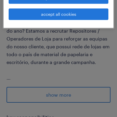
accept all cookies
Gostas da dinâmica do retalho e queres fazer
parte de um dos momentos mais importantes
do ano? Estamos a recrutar Repositores /
Operadores de Loja para reforçar as equipas
do nosso cliente, que possui rede de lojas em
todo o país de material de papelaria e
escritório, durante a grande campanha.
...
Se és uma pessoa organizada, ativa e gostas
do contacto com o público, esta é a tua
show more
oportunidade de garantir um projeto com
datas certas e horários flexíveis.