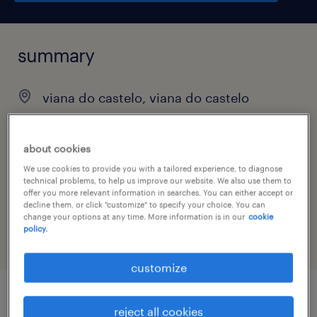
summary
viana do castelo, viana do castelo
temporary
about cookies
We use cookies to provide you with a tailored experience, to diagnose
technical problems, to help us improve our website. We also use them to
job category
offer you more relevant information in searches. You can either accept or
decline them, or click "customize" to specify your choice. You can
retail & wholesale
change your options at any time. More information is in our
cookie
policy.
customize
job details
reject all cookies