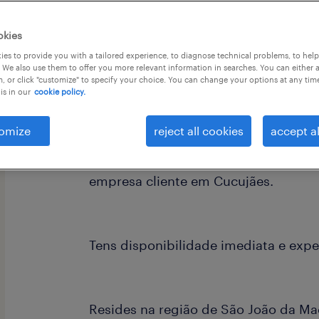
okies
es to provide you with a tailored experience, to diagnose technical problems, to hel
 We also use them to offer you more relevant information in searches. You can either 
, or click "customize" to specify your choice. You can change your options at any tim
is in our
cookie policy.
Procuras trabalho no sector da indús
omize
reject all cookies
accept al
A Randstad está a recrutar Operador 
empresa cliente em Cucujães.
Tens disponibilidade imediata e expe
Resides na região de São João da M