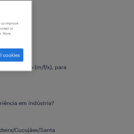
p us improve
accept or
e. More
tria?
l cookies
de Produção (m/f/x), para
riência em indústria?
adeira/Cucujães/Santa