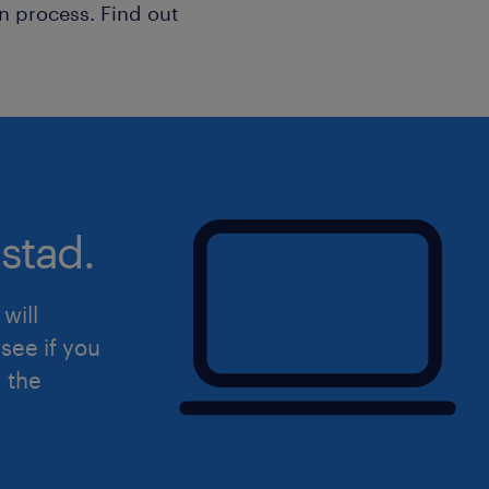
n process. Find out
stad.
will
see if you
d the