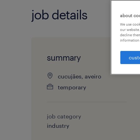
job details
about co
We use cooki
our website.
decline them
information 
summary
cust
cucujães, aveiro
temporary
job category
industry