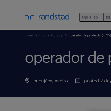
find a job
for
home
jobs
industry
operador de produção (m/f/x)
operador de 
cucujães
,
aveiro
posted 2 da