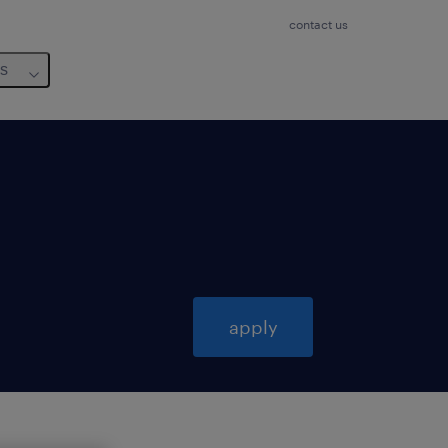
contact us
us
apply