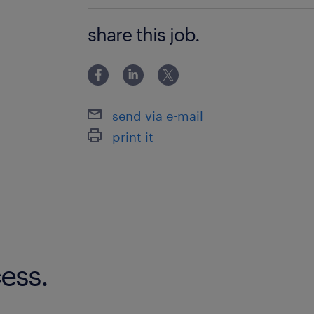
Experiência em indústria ou similar
Manuseamento de peças
share this job.
Capacidade de trabalhar em equipa
Abastecimento da linha de produção
send via e-mail
print it
Motivação para a função
Operar máquinas
Disponibilidade imediata
Auxilio nas tarefas inerentes ao proc
ess.
Transporte próprio