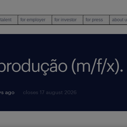
 talent
for employer
for investor
for press
about 
produção (m/f/x)
.
ys ago
closes 17 august 2026