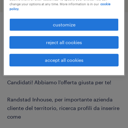
change your options at any time. More information is in our
cookie
policy.
customize
job details
reject all cookies
Hai la licenza media o il Diploma e ti
interessano attività come il montaggio e la
accept all cookies
saldobrasatura?
Candidati! Abbiamo l’offerta giusta per te!
Randstad Inhouse, per importante azienda
cliente del territorio, ricerca profili da inserire
come