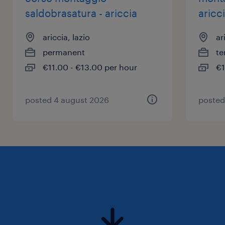
saldobrasatura - ariccia
aricc
ariccia, lazio
ar
permanent
te
€11.00 - €13.00 per hour
€1
posted 4 august 2026
posted