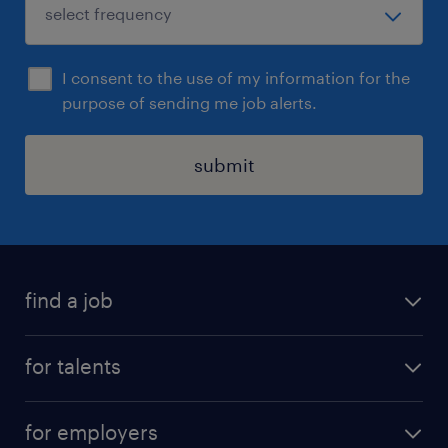
I consent to the use of my information for the
purpose of sending me job alerts.
submit
find a job
all jobs
for talents
career advice
operational career
careers at Randstad
for employers