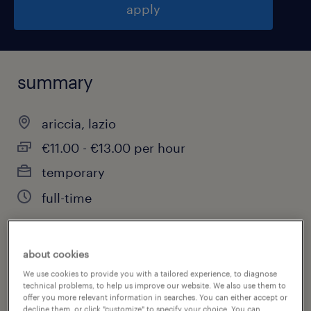
apply
summary
ariccia, lazio
€11.00 - €13.00 per hour
temporary
full-time
about cookies
job category
We use cookies to provide you with a tailored experience, to diagnose
other
technical problems, to help us improve our website. We also use them to
offer you more relevant information in searches. You can either accept or
decline them, or click "customize" to specify your choice. You can