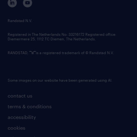
randstad innovation fund
country websites
Randstad N.V.
contact us
Registered in The Netherlands No: 33216172 Registered office:
Diemermere 25, 1112 TC Diemen, The Netherlands.
RANDSTAD,
is a registered trademark of © Randstad N.V.
Some images on our website have been generated using AI.
contact us
terms & conditions
accessibility
cookies