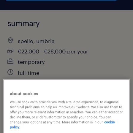
summary
spello, umbria
€22,000 - €28,000 per year
temporary
full-time
about cookies
job category
We use cookies to provide you with a tailored experience, to diagnose
technical problems, to help us improve our website. We also use them to
other
offer you more relevant information in searches. You can either accept or
decline them, or click "customize" to specify your choice. You can
change your options at any time. More information is in our
cookie
policy.