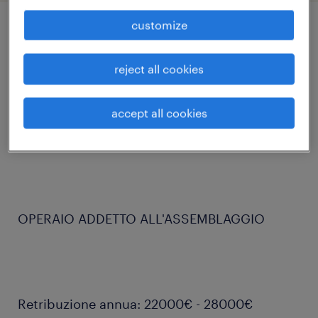
customize
job details
reject all cookies
Randstad Italia S.p.A., filiale di Foligno (PG),
ricerca per rinomata azienda metalmeccanica
accept all cookies
del territorio, un
OPERAIO ADDETTO ALL'ASSEMBLAGGIO
Retribuzione annua: 22000€ - 28000€