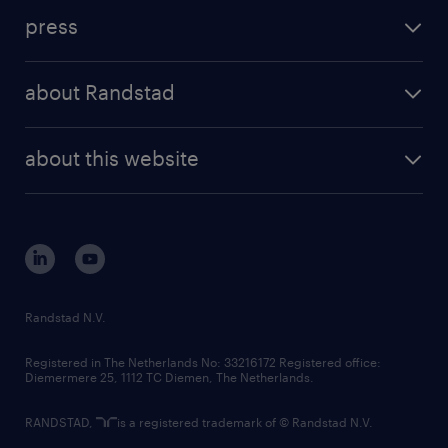
investment case
workforce insights
press
results and reports
randstad operational
press releases
randstad share
randstad professional
about Randstad
news and events
investor contacts
randstad enterprise
company profile
future of work
randstad digital
about this website
sustainability
tech suite
disclaimer
equity, diversity, inclusion and belonging
contact us
corporate governance
randstad innovation fund
country websites
Randstad N.V.
contact us
Registered in The Netherlands No: 33216172 Registered office:
Diemermere 25, 1112 TC Diemen, The Netherlands.
RANDSTAD,
is a registered trademark of © Randstad N.V.