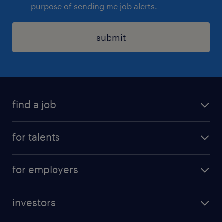
purpose of sending me job alerts.
submit
find a job
all jobs
for talents
career advice
operational career
careers at Randstad
for employers
professional career
staffing solutions
digital career
investors
inhouse solutions
contact us