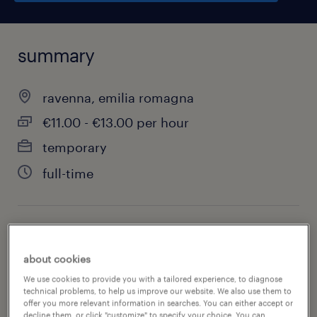
summary
ravenna, emilia romagna
€11.00 - €13.00 per hour
temporary
full-time
job category
other
about cookies
We use cookies to provide you with a tailored experience, to diagnose
technical problems, to help us improve our website. We also use them to
offer you more relevant information in searches. You can either accept or
decline them, or click "customize" to specify your choice. You can