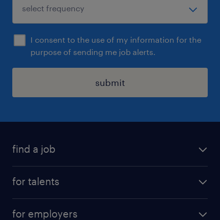
I consent to the use of my information for the
purpose of sending me job alerts.
submit
find a job
all jobs
for talents
career advice
operational career
careers at Randstad
for employers