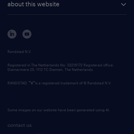
randstad digital
about this website
sustainability
tech suite
disclaimer
equity, diversity, inclusion and belonging
contact us
corporate governance
randstad innovation fund
country websites
Randstad N.V.
contact us
Registered in The Netherlands No: 33216172 Registered office:
Diemermere 25, 1112 TC Diemen, The Netherlands.
RANDSTAD,
is a registered trademark of © Randstad N.V.
Some images on our website have been generated using AI.
contact us