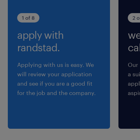
dei dati (GDPR).
1 of 8
2 o
apply with
we
randstad.
cal
Applying with us is easy. We
Our 
will review your application
a su
and see if you are a good fit
appl
for the job and the company.
aspi