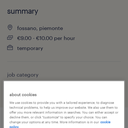
summary
fossano, piemonte
€9.00 - €10.00 per hour
temporary
job category
other
about cookies
We use cookies to provide you with a tailored experience, to diagnose
technical problems, to help us improve our website. We also use them to
offer you more relevant information in searches. You can either accept or
decline them, or click "customize" to specify your choice. You can
change your options at any time. More information is in our
cookie
job details
policy.