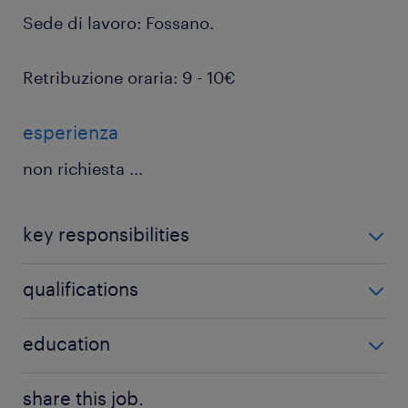
Sede di lavoro: Fossano.
Retribuzione oraria: 9 - 10€
esperienza
non richiesta
...
key responsibilities
Di cosa ti occuperai?
qualifications
miscelazione, granulazione e pesatura delle
Sei in possesso di questi requisiti?
education
materie prime;
esperienza pregressa, anche breve, su linee di
carico e scarico del macchinario;
Lower secondary education
share this job.
produzione;