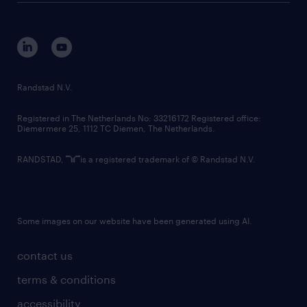
disclaimer
equity, diversity, inclusion and belonging
contact us
corporate governance
randstad innovation fund
country websites
Randstad N.V.
contact us
Registered in The Netherlands No: 33216172 Registered office:
Diemermere 25, 1112 TC Diemen, The Netherlands.
RANDSTAD,
is a registered trademark of © Randstad N.V.
Some images on our website have been generated using AI.
contact us
terms & conditions
accessibility