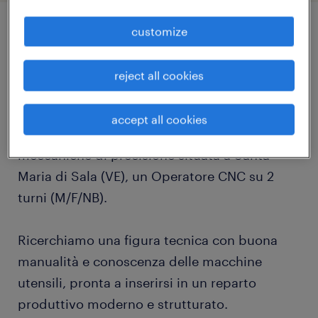
customize
job details
reject all cookies
Randstad Italia S.p.A., filiale di Spinea,
seleziona per importante azienda cliente
accept all cookies
operante nel settore delle lavorazioni
meccaniche di precisione situata a Santa
Maria di Sala (VE), un Operatore CNC su 2
turni (M/F/NB).
Ricerchiamo una figura tecnica con buona
manualità e conoscenza delle macchine
utensili, pronta a inserirsi in un reparto
produttivo moderno e strutturato.