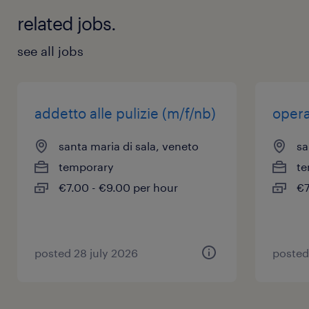
related jobs.
see all jobs
addetto alle pulizie (m/f/nb)
opera
santa maria di sala, veneto
sa
temporary
te
€7.00 - €9.00 per hour
€7
posted 28 july 2026
posted