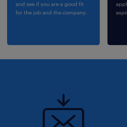
dei dati (GDPR).
and see if you are a good fit
appl
for the job and the company.
aspi