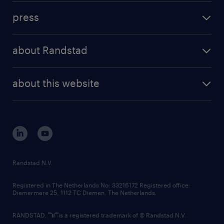
investment case
workforce insights
press
results and reports
randstad operational
press releases
randstad share
randstad professional
about Randstad
news and events
investor contacts
randstad enterprise
company profile
future of work
randstad digital
about this website
sustainability
tech suite
disclaimer
equity, diversity, inclusion and belonging
contact us
corporate governance
randstad innovation fund
country websites
Randstad N.V.
contact us
Registered in The Netherlands No: 33216172 Registered office:
Diemermere 25, 1112 TC Diemen, The Netherlands.
RANDSTAD,
is a registered trademark of © Randstad N.V.