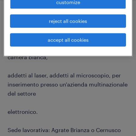
customize
job details
reject all cookies
Randstad Technical di Bergamo seleziona
accept all cookies
addetti al montaggio, collaudo, ispezione in
camera bianca,
addetti al laser, addetti al microscopio, per
inserimento presso un'azienda multinazionale
del settore
elettronico.
Sede lavorativa: Agrate Brianza o Cernusco