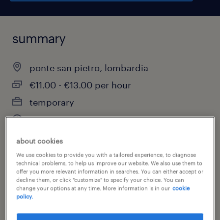
summary
ponte san pietro, lombardia
€11.00 - €13.00 per hour
temporary
full-time
about cookies
We use cookies to provide you with a tailored experience, to diagnose
technical problems, to help us improve our website. We also use them to
job category
offer you more relevant information in searches. You can either accept or
warehousing & distribution
decline them, or click "customize" to specify your choice. You can
change your options at any time. More information is in our
cookie
policy.