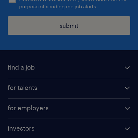
purpose of sending me job alerts.
submit
find a job
all jobs
for talents
career advice
operational career
careers at Randstad
for employers
professional career
staffing solutions
digital career
investors
inhouse solutions
contact us