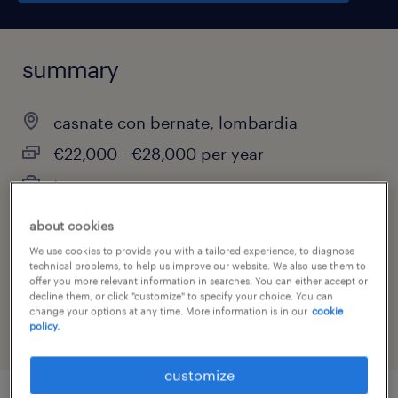
summary
casnate con bernate, lombardia
€22,000 - €28,000 per year
temporary
about cookies
We use cookies to provide you with a tailored experience, to diagnose
job category
technical problems, to help us improve our website. We also use them to
offer you more relevant information in searches. You can either accept or
other
decline them, or click "customize" to specify your choice. You can
change your options at any time. More information is in our
cookie
policy.
customize