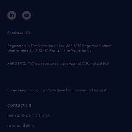
equity, diversity, inclusion and belonging
contact us
corporate governance
randstad innovation fund
country websites
Randstad N.V.
contact us
Registered in The Netherlands No: 33216172 Registered office:
Diemermere 25, 1112 TC Diemen, The Netherlands.
RANDSTAD,
is a registered trademark of © Randstad N.V.
Some images on our website have been generated using AI.
contact us
terms & conditions
accessibility