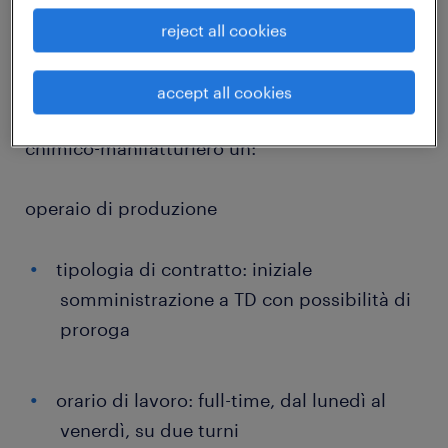
job details
reject all cookies
Randstad Italia spa, filiale di Modena, ricerca
accept all cookies
per azienda cliente operante nel settore
chimico-manifatturiero un:
operaio di produzione
tipologia di contratto: iniziale
somministrazione a TD con possibilità di
proroga
orario di lavoro: full-time, dal lunedì al
venerdì, su due turni