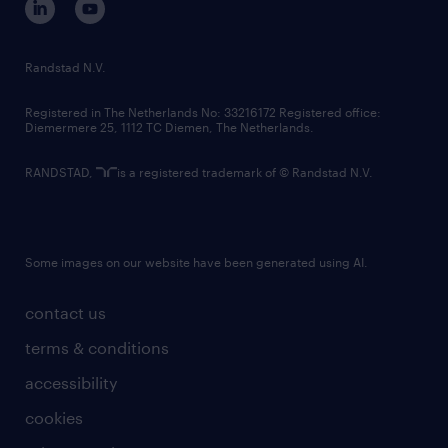
randstad innovation fund
country websites
Randstad N.V.
contact us
Registered in The Netherlands No: 33216172 Registered office:
Diemermere 25, 1112 TC Diemen, The Netherlands.
RANDSTAD,
is a registered trademark of © Randstad N.V.
Some images on our website have been generated using AI.
contact us
terms & conditions
accessibility
cookies