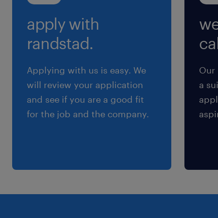
apply with
we
randstad.
cal
Applying with us is easy. We
Our 
will review your application
a su
and see if you are a good fit
appl
for the job and the company.
aspi