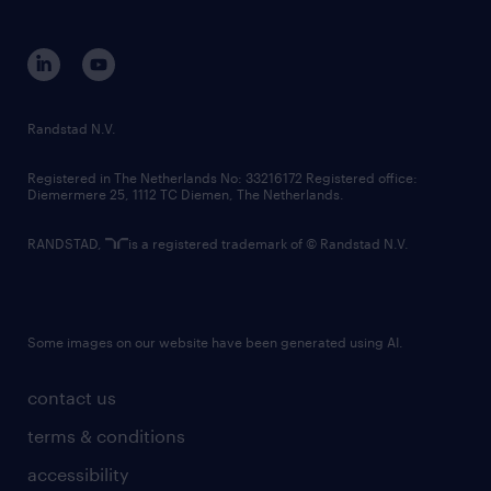
disclaimer
equity, diversity, inclusion and belonging
contact us
corporate governance
randstad innovation fund
country websites
Randstad N.V.
contact us
Registered in The Netherlands No: 33216172 Registered office:
Diemermere 25, 1112 TC Diemen, The Netherlands.
RANDSTAD,
is a registered trademark of © Randstad N.V.
Some images on our website have been generated using AI.
contact us
terms & conditions
accessibility