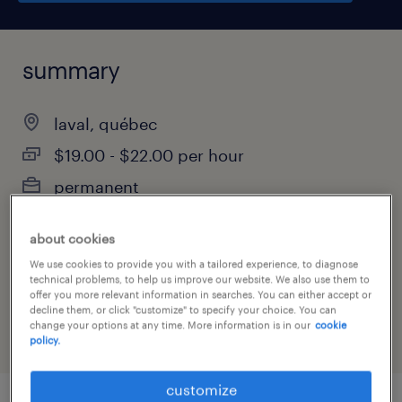
summary
laval, québec
$19.00 - $22.00 per hour
permanent
about cookies
We use cookies to provide you with a tailored experience, to diagnose
job category
technical problems, to help us improve our website. We also use them to
manufacturing & production
offer you more relevant information in searches. You can either accept or
decline them, or click "customize" to specify your choice. You can
change your options at any time. More information is in our
cookie
policy.
customize