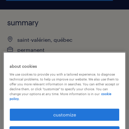
summary
saint-valérien, québec
permanent
about cookies
We use cookies to provide you with a tailored experience, to diagnose
job category
technical problems, to help us improve our website. We also use them to
offer you more relevant information in searches. You can either accept or
manufacturing & production
decline them, or click "customize" to specify your choice. You can
change your options at any time. More information is in our
cookie
policy.
customize
job details