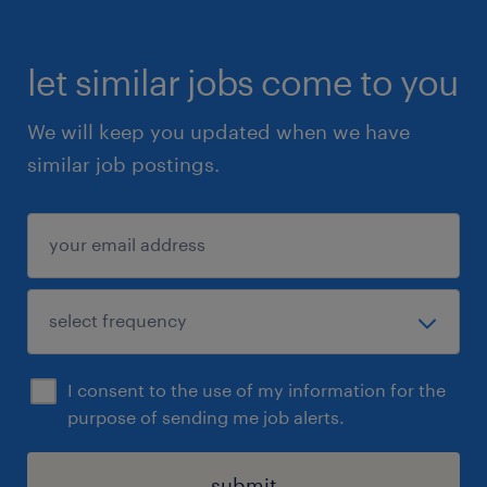
C’est pourquoi nous vous accompagnons à
chaque étape :
🔍 Recherches personnalisées
let similar jobs come to you
📄 Présentation de votre candidature
We will keep you updated when we have
💬 Préparation aux entrevues
similar job postings.
🎯 Accès aux opportunités les plus
prometteuses dans votre domaine
🎁 Vous êtes travailleur temporaire? Voici une
excellente nouvelle!
Randstad vous offre maintenant des
avantages sociaux grâce à notre partenariat
avec la Financière Sun Life.
I consent to the use of my information for the
En tant qu’employé temporaire, vous pouvez
purpose of sending me job alerts.
bénéficier de :
✅ Assurance santé personnelle
submit