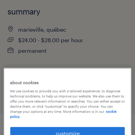
summary
marieville, québec
$24.00 - $28.00 per hour
permanent
job category
about cookies
manufacturing & production
We use cookies to provide you with a tailored experience, to diagnose
technical problems, to help us improve our website. We also use them to
offer you more relevant information in searches. You can either accept or
decline them, or click "customize" to specify your choice. You can
change your options at any time. More information is in our
cookie
policy.
job details
customize