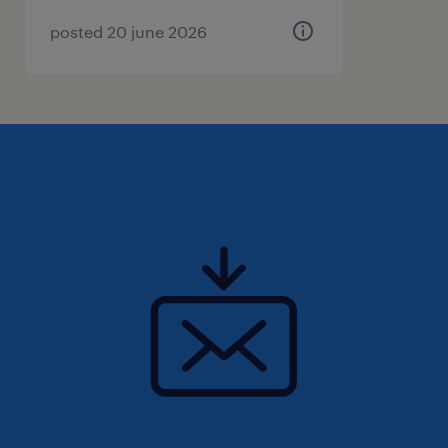
Stabilité d’emploi
Rapidité d’exécution
posted 20 june 2026
Expérience sur chariot élévateur
Sommaire
Téléphone: 450-361-1714 poste 1
Envoie ton CV à joanick.lussier@randstad.ca
Facebook à Joanick Emanuelle Recruteurs
Joanick ou Norah
💼 Le marché de l’emploi évolue rapidement
— et nous sommes là pour vous aider à suivre
le rythme.
Chez Randstad Canada, nous comprenons
que la recherche d’emploi peut être un défi.