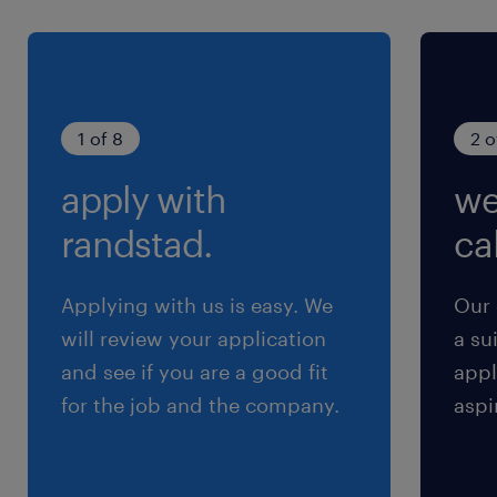
Partage des coûts : 50 % employeur / 50 %
employé
REER : cotisation de 2 % de l’employé + 4 % de
l’employeur
1 of 8
2 o
Vêtements de travail fournis
apply with
we
Bonus trimestriel et annuel : jusqu’à 5 % du
salaire annuel
randstad.
cal
Applying with us is easy. We
Our 
Responsabilités
will review your application
a su
🔧 Vos responsabilités comme opérateur à
and see if you are a good fit
appl
Marieville:
for the job and the company.
aspi
Préparer les commandes en suivant
rigoureusement les recettes et assurer la