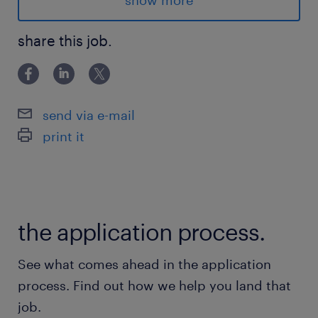
show more
se joindre à une entreprise reconnue dans le
secteur manufacturier à Marieville.
share this job.
Avantages
💰 Salaire et primes :
send via e-mail
Salaire de base : 24.80$/h
print it
Prime de nuit : 1,00 $/h
Prime de quart de 12h : 2,50 $/h
Total 28.30$/h
the application process.
✅ Avantages sociaux après 3 mois :
Assurances collectives :
See what comes ahead in the application
Médicaments : 80 % couverts
process. Find out how we help you land that
Dentaire : oui
job.
Vue : jusqu’à 500 $/an