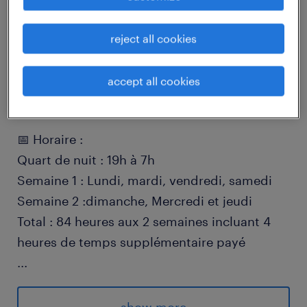
🎉 NOUVEAU POSTE D’OPÉRATEUR À
reject all cookies
MARIEVILLE ! 🎉
À qui la chance de travailler seulement 7 jours
accept all cookies
sur 14 ?
📅 Horaire :
Quart de nuit : 19h à 7h
Semaine 1 : Lundi, mardi, vendredi, samedi
Semaine 2 :dimanche, Mercredi et jeudi
Total : 84 heures aux 2 semaines incluant 4
heures de temps supplémentaire payé
...
Nous sommes à la recherche d’un(e)
opérateur(trice) de production motivé(e) pour