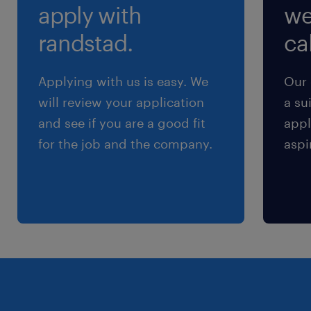
apply with
we
d'intéressement et de participation.
randstad.
cal
profil recherché
Applying with us is easy. We
Our 
will review your application
a su
Vous possédez idéalement une première
and see if you are a good fit
appl
expérience réussie en environnement
for the job and the company.
aspi
industriel ou en atelier de transformation, et
vous manifestez un réel intérêt pour le travail
des matériaux naturels et du bois.
Vos atouts pour réussir :
Vous êtes manuel(le), rigoureux(se) et
appréciez le travail de précision.