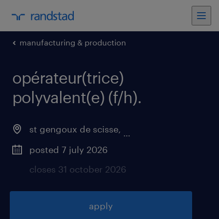
manufacturing & production
opérateur(trice)
polyvalent(e) (f/h)
.
st gengoux de scisse
,
bourgogne-franche-c
posted 7 july 2026
closes 31 october 2026
apply