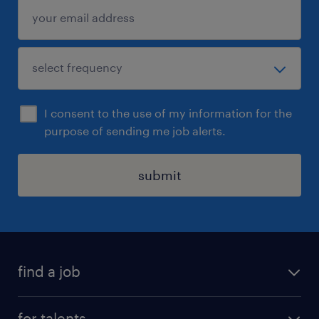
polyvalent(e) (F/H) dans le cadre d'un
recrutement en CDI.
I consent to the use of my information for the
purpose of sending me job alerts.
submit
find a job
all jobs
for talents