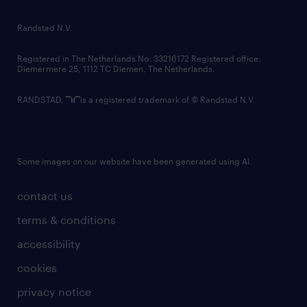
randstad innovation fund
country websites
Randstad N.V.
contact us
Registered in The Netherlands No: 33216172 Registered office:
Diemermere 25, 1112 TC Diemen, The Netherlands.
RANDSTAD,
is a registered trademark of © Randstad N.V.
Some images on our website have been generated using AI.
contact us
terms & conditions
accessibility
cookies
privacy notice