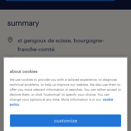
summary
st gengoux de scisse, bourgogne-
franche-comté
€25,000 - €28,000 per year
permanent
about cookies
We use cookies to provide you with a tailored experience, to diagnose
technical problems, to help us improve our website. We also use them to
offer you more relevant information in searches. You can either accept or
decline them, or click "customize" to specify your choice. You can
job category
change your options at any time. More information is in our
cookie
manufacturing & production
policy.
customize